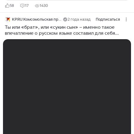
58
17
1430
KP.RU:Комсомольская правда
2 года назад
Подписаться
Ты или «брат», или «сукин сын» – именно такое
впечатление о русском языке составил для себя
французский писатель Александр Дюма-старший. Он
исколесил Россию от Санкт-Петербурга до Кавказа