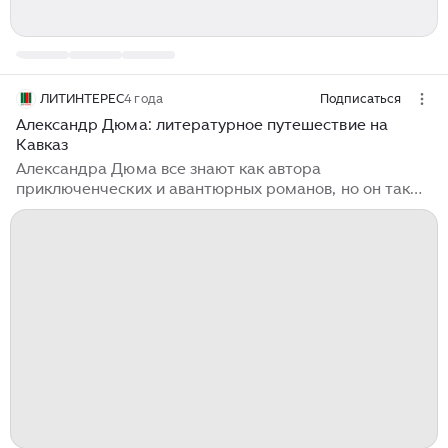
ЛИТИНТЕРЕС
4 года
Подписаться
Александр Дюма: литературное путешествие на
Кавказ
Александра Дюма все знают как автора
приключенческих и авантюрных романов, но он также
писал и мемуары, и путевые заметки. Посетив Россию
в 50-е годы XX века, Дюма написал интереснейшие
воспоминания, которые по занимательности не
уступают его самым знаменитым романам. Правда,
многие читатели считали, что в этих заметках автор
"Мушкетеров" не удержался от преувеличений и
даже некоторого вымысла. Богатая фантазия
писателя была всем хорошо известна, так что
неудивительно, что именно ему приписывают
сочинение известного афоризма про "развесистую
клюкву", хотя это совсем не так...