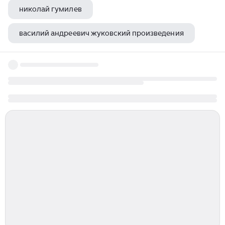
николай гумилев
василий андреевич жуковский произведения
дым иван тургенев книга