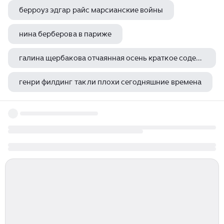
берроуз эдгар райс марсианские войны
нина берберова в париже
галина щербакова отчаянная осень краткое содержание
генри филдинг так ли плохи сегодняшние времена
генри лайон олди ожидающий на перекрестках