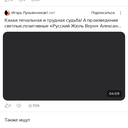
Игорь Лукьянчиков
5 лет
Подписаться
Какая печальная и трудная судьба! А произведения
светлые,позитивные «Русский Жюль Верн» Александр
Беляев писатель-фантаст
04:09
1
706
Также ищут