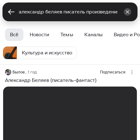
Всё
Новости
Темы
Каналы
Видео и Р
Культура и искусство
Былое...
1 год
Подписаться
Александр Беляев (писатель-фантаст)