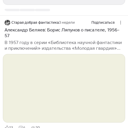
Старая добрая фантастика
3 недели
Подписаться
Александр Беляев: Борис Ляпунов о писателе, 1956-
57
В 1957 году в серии «Библиотека научной фантастики
и приключений» издательства «Молодая гвардия»
вышел трёхтомник Александра Беляева, к тому
времени признанного классика советской фантастики.
Составителем выступил писатель и критик
фантастики Борис Ляпунов...
13
4
20