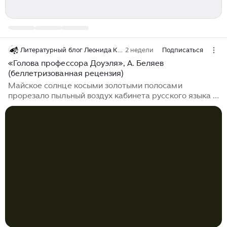
Литературный блог Леонида Карпова
2 недели
Подписаться
«Голова профессора Доуэля», А. Беляев
(беллетризованная рецензия)
Майское солнце косыми золотыми полосами
прорезало пыльный воздух кабинета русского языка и
литературы, где надрывно гудел старый
кондиционер, сиротливо стоявший в форточке, – как
раз между висевшим на стене портретом Белинского
и шкафом с дидактическими материалами. За окном
расцветала душная провинциальная весна, летел
тополиный пух, а по разбитому асфальту школьного
двора скрежетал цинковым ведром дворник. На
последней парте седьмого «Г» класса кучковалось
несколько переростков, оставленных на второй год за
тотальное нежелание отличать причастие от
деепричастия...