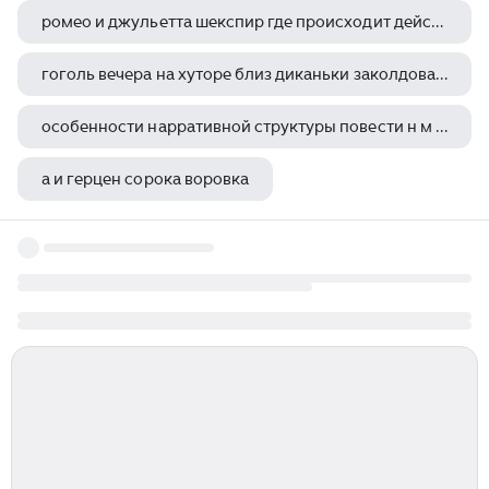
ромео и джульетта шекспир где происходит действие
гоголь вечера на хуторе близ диканьки заколдованное место
особенности нарративной структуры повести н м карамзина бедная лиза
а и герцен сорока воровка
адамов тайна двух океанов 1941