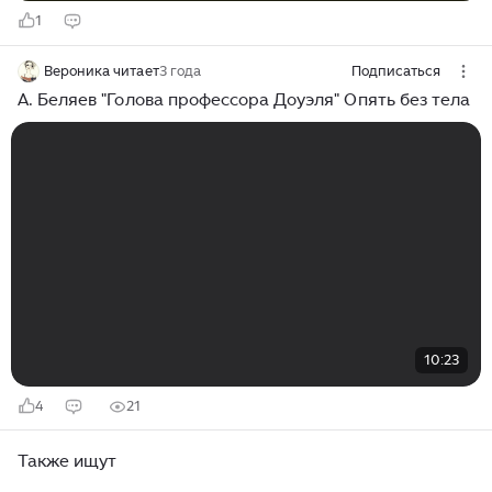
1
Вероника читает
3 года
Подписаться
А. Беляев "Голова профессора Доуэля" Опять без тела
10:23
4
21
Также ищут