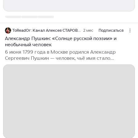
ToReadOr: Канал Алексея СТАРОВОЙТОВА о культуре и литературе
2 мес
Подписаться
Александр Пушкин: «Солнце русской поэзии» и
необычный человек
6 июня 1799 года в Москве родился Александр
Сергеевич Пушкин — человек, чьё имя стало
символом русской литературы. Его отец происходил
из старинного дворянского рода, а мать была внучкой
знаменитого «арапа Петра Великого». С ранних лет,
по воспоминаниям брата Льва, у Саши «проявилась
страсть к поэзии». Первые шаги Свои первые стихи
Пушкин написал в Царскосельском лицее, где учился
с 1811 по 1817 год. За эти годы он создал 120
стихотворений — баллады, оды, элегии, начал
несколько поэм. Уже к 18...