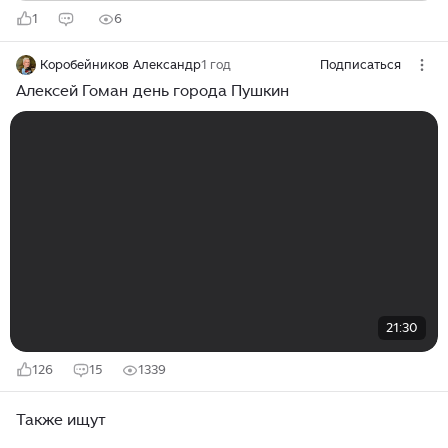
1
6
Коробейников Александр
1 год
Подписаться
Алексей Гоман день города Пушкин
21:30
126
15
1339
Также ищут