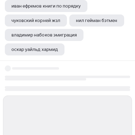
иван ефремов книги по порядку
чуковский корней жзл
нил гейман бэтмен
владимир набоков эмиграция
оскар уайльд хармид