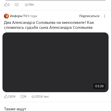
2
194
Информ TV
3 года
Подписаться
Два Александра Соловьева на киноолимпе! Как
сложилась судьба сына Александра Соловьева
03:29
1209
9
257,6 тыс
Также ищут