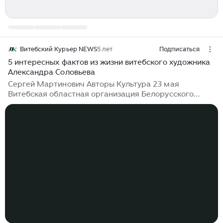
Витебский Курьер NEWS
5 лет
Подписаться
5 интересных фактов из жизни витебского художника
Александра Соловьева
Сергей Мартинович Авторы Культура 23 мая
Витебская областная организация Белорусского
союза художников сообщила печальное известие: на
95-м году жизни скончался старейший витебский
художник, заслуженный деятель искусств Александр
Александрович Соловьев (1926 — 2021). Долгая жизнь
и творчество Александра Соловьева, признанного
мастера искусства, были сложными и
многогранными. Расскажем о пяти самых
примечательных фактах из его биографии.
1.Художник-ветеран войны Александр Соловьев
родился 13 сентября...