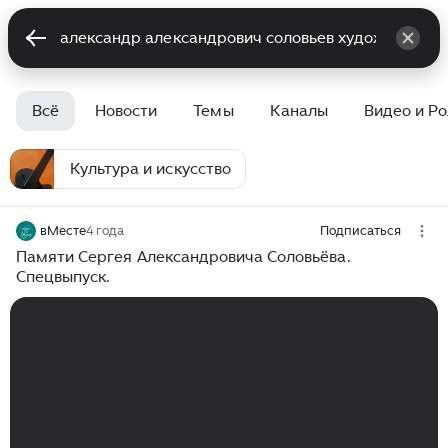
Всё
Новости
Темы
Каналы
Видео и Р
Культура и искусство
вМесте
4 года
Подписаться
Памяти Сергея Александровича Соловьёва.
Спецвыпуск.