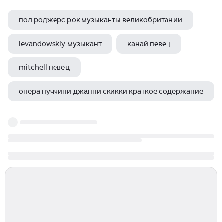
пол роджерс рок музыканты великобритании
levandowskiy музыкант
канай певец
mitchell певец
опера пуччини джанни скикки краткое содержание