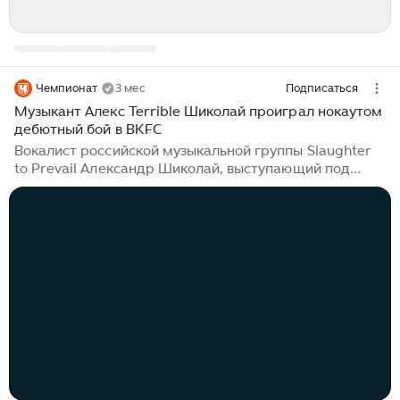
Чемпионат
3 мес
Подписаться
Музыкант Алекс Terrible Шиколай проиграл нокаутом
дебютный бой в BKFC
Вокалист российской музыкальной группы Slaughter
to Prevail Александр Шиколай, выступающий под
сценическим именем Alex Terrible, дебютировал на
турнире кулачной лиги Bare Knuckle Fighting
Championship (BKFC), который состоялся 6 мая в
Дейтона-Бич (США). Соперником россиянина стал
американец Кэмерон Делано. Дебютный для
Шиколая бой завершился победой Делано нокаутом в
третьем раунде...