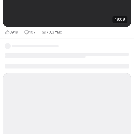
18:08
3919
107
70,3 тыс