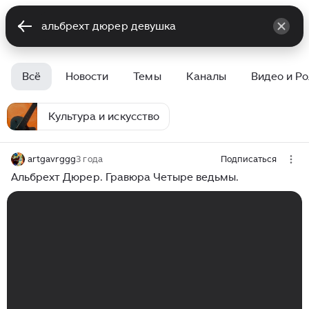
Всё
Новости
Темы
Каналы
Видео и Р
Культура и искусство
artgavrggg
3 года
Подписаться
Альбрехт Дюрер. Гравюра Четыре ведьмы.