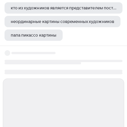
кто из художников является представителем постимпрессионизма
неординарные картины современных художников
папа пикассо картины
густав климт слезы фрейи описание картины