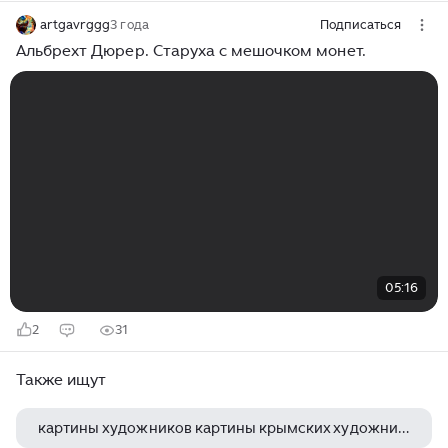
artgavrggg
3 года
Подписаться
Альбрехт Дюрер. Старуха с мешочком монет.
05:16
2
31
Также ищут
картины художников картины крымских художников