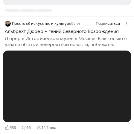
Просто об искусстве и культуре
5 лет
Подписаться
Альбрехт Дюрер – гений Северного Возрождения
Дюрер в Историческом музее в Москве. Как только я
узнала об этой невероятной новости, побежала
смотреть и восхищаться. Работы Дюрера поражают
воображение, потрясают мастерством исполнения.
Стоишь и рассматриваешь, выискиваешь мелкие
детали, удивляешься тому, что раньше чего-то не
замечал и не понимал. И не можешь оторвать взгляд
от всего этого великолепия. Так кто же он и что он
создал? Разбираемся! Альбрехт Дюрер (1471-1528) –
немецкий живописец Северного Возрождения,
график, мастер ксилографии, теоретик искусства...
533
16
14,5 тыс