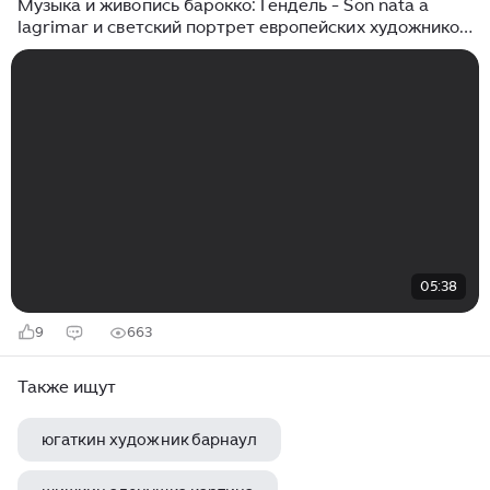
Музыка и живопись барокко: Гендель - Son nata a
lagrimar и светский портрет европейских художников
XVII века из коллекции Пушкинского музея
05:38
9
663
Также ищут
югаткин художник барнаул