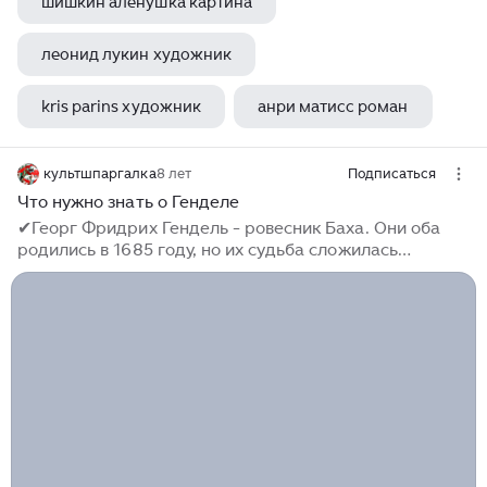
шишкин аленушка картина
леонид лукин художник
kris parins художник
анри матисс роман
культшпаргалка
8 лет
Подписаться
Что нужно знать о Генделе
✔Георг Фридрих Гендель - ровесник Баха. Они оба
родились в 1685 году, но их судьба сложилась
кардинально противоположным образом. Гендель
стал мировой звездой и любимцем королей, а Бах
умер в статусе городского кантора. ✔Гендель - и
немецкий, и английский композитор одновременно,
поскольку родился и провел свою юность в Германии,
но большую часть жизни прожил в Лондоне. В
возрасте 41 года поменял немецкое гражданство на
английское. ✔Георг Фридрих Гендель - легенда
английской классики. Каждый год в его честь
устраиваются грандиозные музыкальные фестивали...