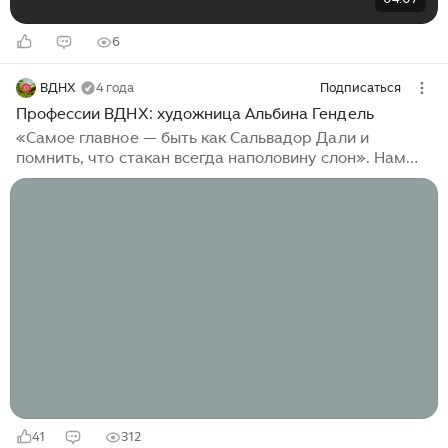
6
ВДНХ
4 года
Подписаться
Профессии ВДНХ: художница Альбина Гендель
«Самое главное — быть как Сальвадор Дали и
помнить, что стакан всегда наполовину слон». Нам
важно, чтобы наши гости знали, кто каждый день
своим трудом делает Выставку красивой, интересной
и актуальной. Наш рассказ мы начнем с Альбины
Гендель, художницы ВДНХ. Альбина занимается...
41
312