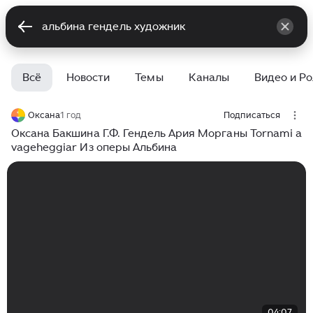
Всё
Новости
Темы
Каналы
Видео и Р
Оксана
1 год
Подписаться
Оксана Бакшина Г.Ф. Гендель Ария Морганы Tornami a
vageheggiar Из оперы Альбина
04:07