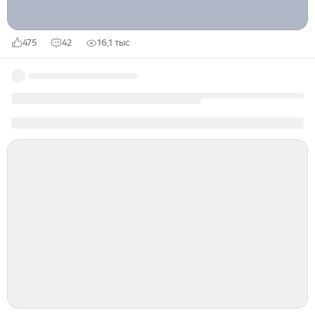
475
42
16,1 тыс