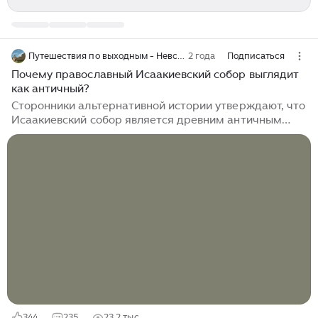
Путешествия по выходным - Невский край
2 года
Подписаться
Почему православный Исаакиевский собор выглядит
как античный?
Сторонники альтернативной истории утверждают, что
Исаакиевский собор является древним античным
сооружением, которое восстановили при Романовых.
Сторонники истории с подменой царя Петра
Алексеевича считают, что храм построен в память о
настоящем Петре (он же Исаакий), которого якобы
ликвидировал Ватикан. Кому же на самом деле
посвящен собор и правда ли, что он стоит с античных
времен? Ответ на оба вопроса имеется на фасадах
храма. Центральной фигурой на восточном и
западном фасадах собора является...
344
235
23,2 тыс