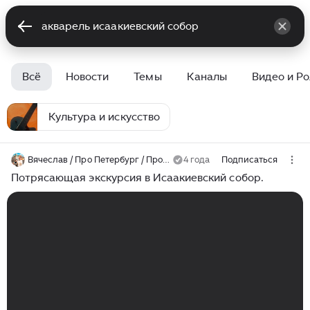
Всё
Новости
Темы
Каналы
Видео и Р
Культура и искусство
Вячеслав / Про Петербург / Прогулки
4 года
Подписаться
Потрясающая экскурсия в Исаакиевский собор.