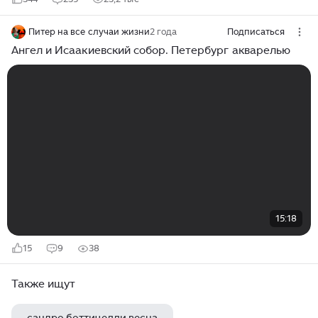
Питер на все случаи жизни
2 года
Подписаться
Ангел и Исаакиевский собор. Петербург акварелью
15:18
15
9
38
Также ищут