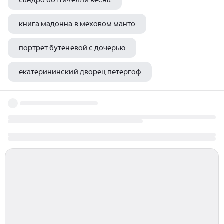
сандро боттичелли весна
книга мадонна в меховом манто
портрет бутеневой с дочерью
екатерининский дворец петергоф
эдинбургский замок внутри