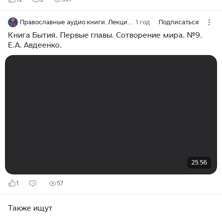
Православные аудио книги. Лекции, поучений и наставления.
1 год
Подписаться
Книга Бытия. Первые главы. Сотворение мира. №9.
Е.А. Авдеенко.
25:56
1
57
Также ищут