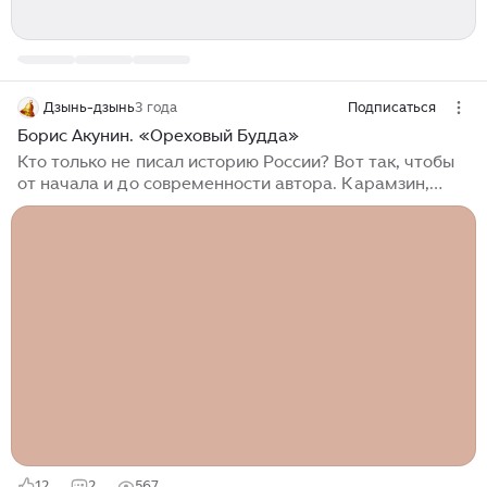
Дзынь-дзынь
3 года
Подписаться
Борис Акунин. «Ореховый Будда»
Кто только не писал историю России? Вот так, чтобы
от начала и до современности автора. Карамзин,
Ключевский и Соловьев оставили многотомные
труды, а сколько еще менее известных, но
профессиональных историков? Не остались в стороне
и литераторы. Василий Ян написал трилогию о
нашествии на Русь татаро-монголов, Дмитрий
Балашов создал цикл романов «Государи
московские». У Александра Бушкова много
произведений в стиле нон-фикш, но он тот еще
историк. Примеров много, но на всю историю
Российского государства целиком замахнулся лишь
Борис Акунин, уместив ее в девять томов...
12
2
567