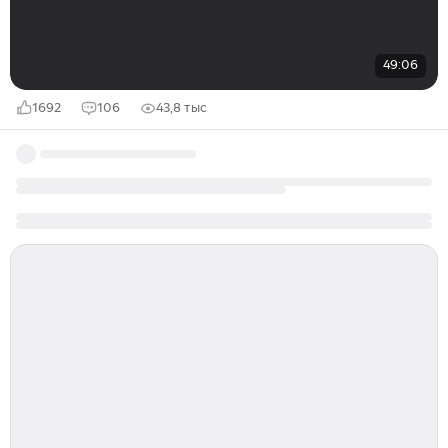
49:06
1692
106
43,8 тыс