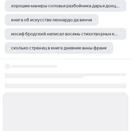
хорошие манеры соловья разбойника дарья донцова
книга об искусстве леонардо да винчи
иосиф бродский написал восемь стихотворных книг
сколько страниц в книге дневник анны франк
александр солженицын как жаль краткое содержание