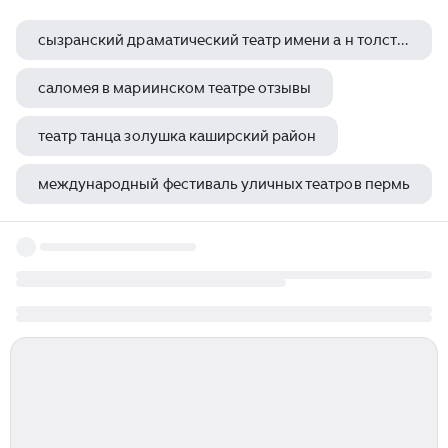
сызранский драматический театр имени а н толстого
саломея в мариинском театре отзывы
театр танца золушка каширский район
международный фестиваль уличных театров пермь
сколько мест в театре новая опера