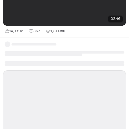
02:46
14,3 тыс
862
1,81 млн