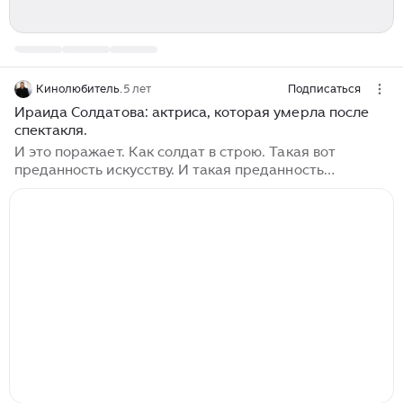
Кинолюбитель.
5 лет
Подписаться
Ираида Солдатова: актриса, которая умерла после
спектакля.
И это поражает. Как солдат в строю. Такая вот
преданность искусству. И такая преданность
поражает меня. Официальное имя актрисы – Ираида.
Но родные и коллеги называли актрису часто Ириной.
Солдатова была предана Театру Армии...