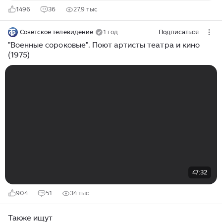
1496
36
27,9 тыс
Советское телевидение
1 год
Подписаться
"Военные сороковые". Поют артисты театра и кино
(1975)
47:32
904
51
34 тыс
Также ищут