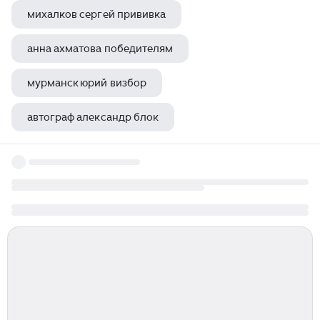
михалков сергей прививка
анна ахматова победителям
мурманск юрий визбор
автограф александр блок
характеристика ахматовой анны андреевны ахматовой