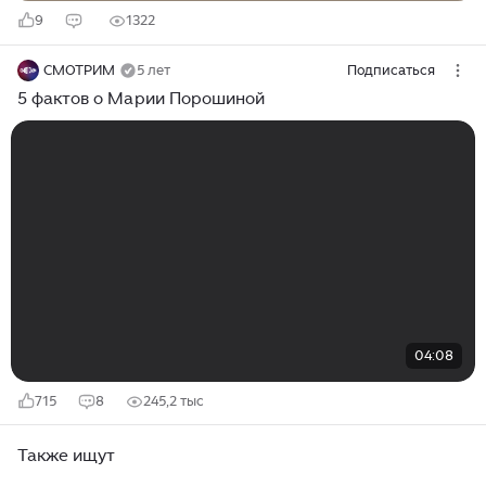
9
1322
СМОТРИМ
5 лет
Подписаться
5 фактов о Марии Порошиной
04:08
715
8
245,2 тыс
Также ищут