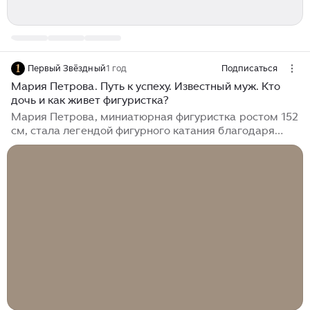
Первый Звёздный
1 год
Подписаться
Мария Петрова. Путь к успеху. Известный муж. Кто
дочь и как живет фигуристка?
Мария Петрова, миниатюрная фигуристка ростом 152
см, стала легендой фигурного катания благодаря
выступлениям в паре с Алексеем Тихоновым. Их дуэт
создал множество незабываемых программ,
вписавших яркую страницу в историю этого вида
спорта. Родившись в Ленинграде в 1977 году, Мария
начала заниматься фигурным катанием относительно
поздно - в 7 лет. Однако природный талант и упорство
помогли ей быстро освоить базовые элементы и
перейти в профессиональную группу всего через
несколько месяцев тренировок...