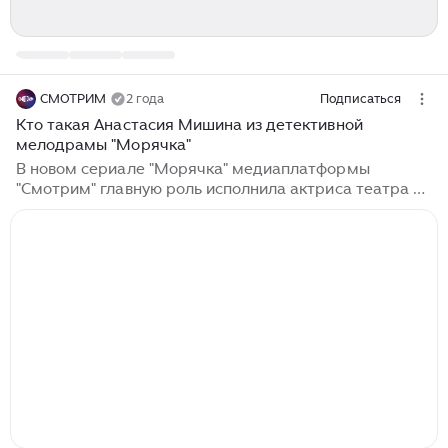
СМОТРИМ
2 года
Подписаться
Кто такая Анастасия Мишина из детективной
мелодрамы "Морячка"
В новом сериале "Морячка" медиаплатформы
"Смотрим" главную роль исполнила актриса театра и
кино Анастасия Мишина. В нашем материале
рассказываем, кто она такая и почему вам просто
необходимо посмотреть "Морячку". Несмотря на то,
что об актерской профессии Анастасия Мишина
задумывалась частенько, после окончания школы в
Чебоксарах она приняла решение поступать в
"Высшую школу экономики". Послушав советы
родителей и бабушки, Мишина оказалась на
философском факультете в отделении
"востоковедения". Проучилась там недолго – уже
вскоре перевелась в Государственную академию
славянской культуры...