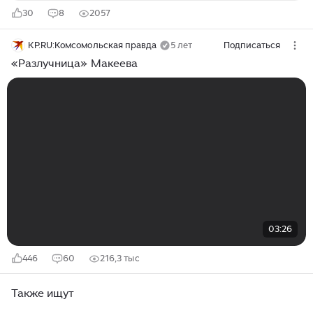
30
8
2057
KP.RU:Комсомольская правда
5 лет
Подписаться
«Разлучница» Макеева
03:26
446
60
216,3 тыс
Также ищут