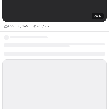
06:17
966
340
203,1 тыс