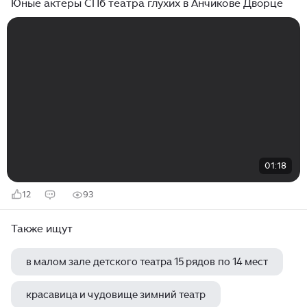
Юные актеры СПб театра глухих в Анчикове Дворце
01:18
12
93
Также ищут
в малом зале детского театра 15 рядов по 14 мест
красавица и чудовище зимний театр