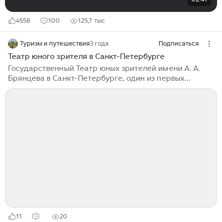
4558
100
125,7 тыс
Туризм и путешествия
3 года
Подписаться
Театр юного зрителя в Санкт-Петербурге
Государственный Театр юных зрителей имени А. А.
Брянцева в Санкт-Петербурге, один из первых
профессиональных репертуарных детских театров
мира. Театр был основан А. А. Брянцевым и открылся
23 февраля 1922 г. спектаклем "Конёк-Горбунок". Этот
спектакль долгие годы был своего рода визитной
карточкой театра, а Конёк-Горбунок — его эмблемой.
ТЮЗ им. А.А. Брянцева – один из старейших в России.
23 февраля 2022 года театр отметил свое 100-летие.
Репертуар театра содержит более 50-ти спектаклей
для детей, юношества, молодёжи и взрослых...
11
20