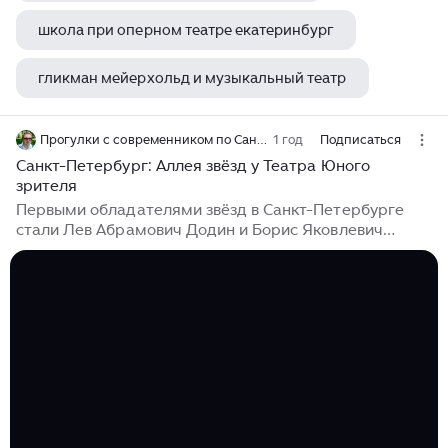
школа при оперном театре екатеринбург
гликман мейерхольд и музыкальный театр
театр в садике сколько стоит
Прогулки с современником по Санкт-Петербургу
1 год
Подписаться
Санкт-Петербург: Аллея звёзд у Театра Юного
зрителя
Первыми обладателями звёзд в Санкт-Петербурге
стали Лев Абрамович Додин и Борис Яковлевич
Эйфман — известные театральные деятели, чьи
имена знают далеко за пределами России. Открытие
Аллеи было приурочено к торжественной церемонии
вручения 22-й по счету Высшей театральной премии
Санкт-Петербурга «Золотой софит», в рамках
которой Л. Додин и Б. Эйфман стали обладателями
специального приза «За уникальный вклад в
театральную культуру Санкт-Петербурга». Начиная с
2018 года закладка новых звёзд на Аллее приурочена
к вручению Премии Правительства Санкт-Петербурга