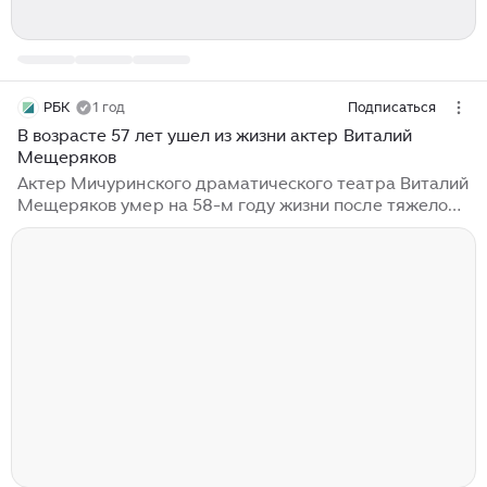
РБК
1 год
Подписаться
В возрасте 57 лет ушел из жизни актер Виталий
Мещеряков
Актер Мичуринского драматического театра Виталий
Мещеряков умер на 58-м году жизни после тяжелой
болезни, сообщила пресс-служба театра. Виталий
Мещеряков родился в 1968 году. В 1991 году он
окончил Задонское культпросветучилище и с 1990
года стал актером Мичуринского драматического
театра, в котором служил 34 года. За это время он
сыграл не менее сотни разнохарактерных образов.
Среди них — Епиходов («Вишневый сад» А.П. Чехов),
Дикой («Гроза» А.Н. Островский), Дядя Саша
(«Небесный тихоход» М. Самойлов), Раймон Ассо
(«Эдит Пиаф» Ю...