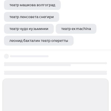
театр машкова волгоград
театр ленсовета снегири
театр чудо кузьминки
театр ex machina
леонид бахталин театр оперетты