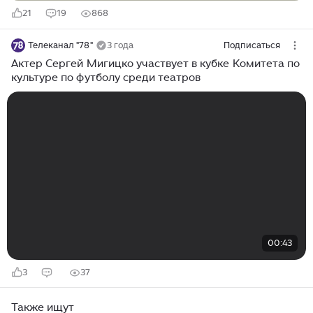
21
19
868
Телеканал "78"
3 года
Подписаться
Актер Сергей Мигицко участвует в кубке Комитета по
культуре по футболу среди театров
00:43
3
37
Также ищут