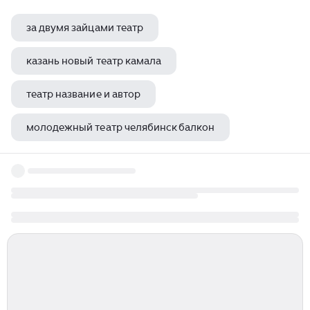
за двумя зайцами театр
казань новый театр камала
театр название и автор
молодежный театр челябинск балкон
театр танца proдвижение челябинск