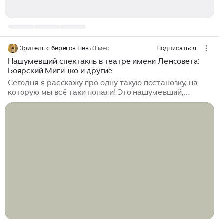
Зритель с берегов Невы
3 мес
Подписаться
Нашумевший спектакль в театре имени Ленсовета:
Боярский Мигицко и другие
Сегодня я расскажу про одну такую постановку, на
которую мы всё таки попали! Это нашумевший,
ставший большим культурным событием и уже
отмеченный наградами, новый спектакль режиссёра
Романа Габриа Привлекала тема, драматургия и
актёры, отпугивала фамилия режиссёра и цены на
билеты...