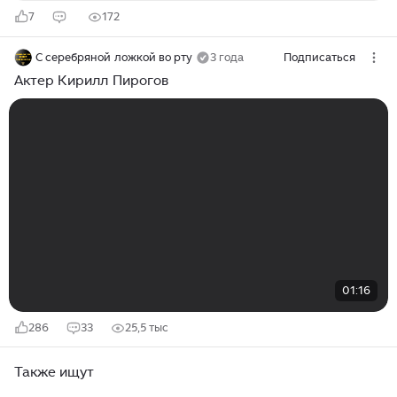
7
172
С серебряной ложкой во рту
3 года
Подписаться
Актер Кирилл Пирогов
01:16
286
33
25,5 тыс
Также ищут