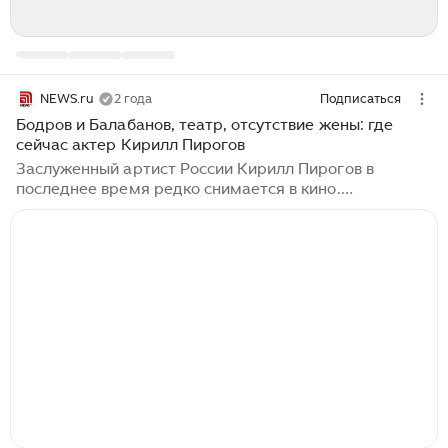
NEWS.ru
2 года
Подписаться
Бодров и Балабанов, театр, отсутствие жены: где
сейчас актер Кирилл Пирогов
Заслуженный артист России Кирилл Пирогов в
последнее время редко снимается в кино.
Практически все время он уделяет театру. В каких
проектах сейчас задействован актер, что известно о
его личной жизни? Начало карьеры Пирогова Кирилл
Пирогов родился 4 сентября 1973 года в Тегеране.
Там его семья оказалась из-за работы отца,
сотрудника Министерства внешней торговли СССР,
занимавшегося вопросами экспорта и импорта
строительной техники. По роду службы ему часто
приходилось бывать в зарубежных командировках и
подолгу жить за границей...