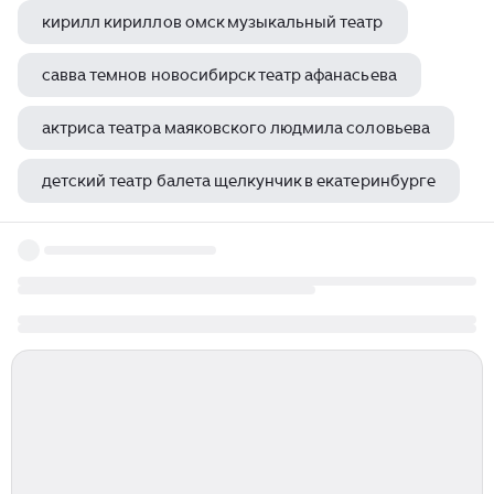
кирилл кириллов омск музыкальный театр
савва темнов новосибирск театр афанасьева
актриса театра маяковского людмила соловьева
детский театр балета щелкунчик в екатеринбурге
екатерина 2 литература и театр