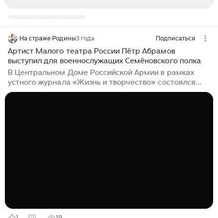
На страже Родины
3 года
Подписаться
Артист Малого театра России Пётр Абрамов
выступил для военнослужащих Семёновского полка
В Центральном Доме Российской Армии в рамках
устного журнала «Жизнь и творчество» состоялся
концерт-встреча «Память сердца», зрителями
которого стали военнослужащие Семёновского полка.
Тему устного журнала, посвященную Всемирному
дню поэзии, раскрыл актер Государственного
академического Малого театра России Пётр
Абрамов. Он рассказал о фронтовых бригадах
Государственного академического Малого театра
России и Центрального академического театра
Российской Армии, созданных в первые дни Великой
Отечественной войны, их концертах на призывных
пунктах и передовой...
1
19