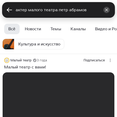
Всё
Новости
Темы
Каналы
Видео и Р
Культура и искусство
Малый театр
3 года
Подписаться
Малый театр с вами!