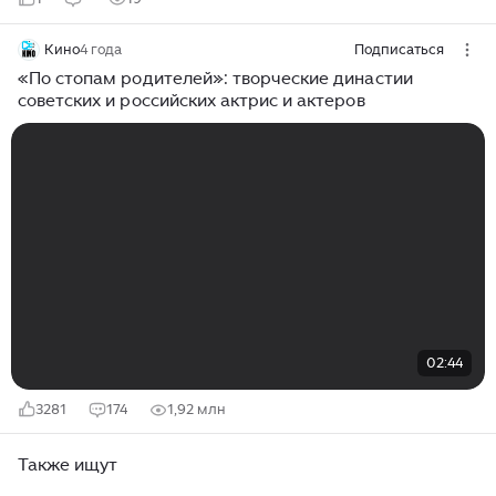
Кино
4 года
Подписаться
«По стопам родителей»: творческие династии
советских и российских актрис и актеров
02:44
3281
174
1,92 млн
Также ищут