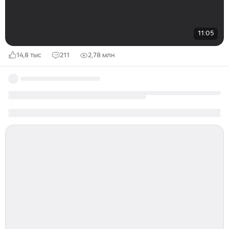
11:05
14,8 тыс
211
2,78 млн