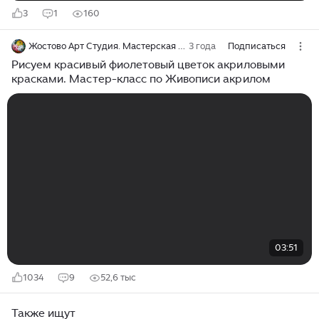
3
1
160
Жостово Арт Студия. Мастерская Гончаровых
3 года
Подписаться
Рисуем красивый фиолетовый цветок акриловыми
красками. Мастер-класс по Живописи акрилом
03:51
1034
9
52,6 тыс
Также ищут