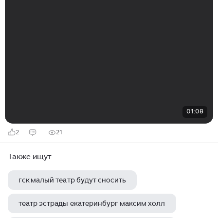
01:08
2
21
Также ищут
гск малый театр будут сносить
театр эстрады екатеринбург максим холл