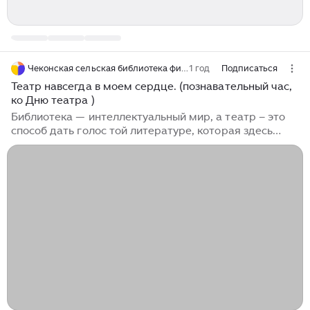
Чеконская сельская библиотека филиал № 25
1 год
Подписаться
Театр навсегда в моем сердце. (познавательный час,
ко Дню театра )
Библиотека — интеллектуальный мир, а театр – это
способ дать голос той литературе, которая здесь
собрана. Театр – это особый мир, мир сказки,
фантазии, чудес. Много веков уже живет театр и
радует, и восхищает, и удивляет зрителей, ради
которых актеры выходят на сцену. И очень важно,
каким пришел зритель, каким он будет:
восторженным, внимательным, сопереживающим,
эмоциональным . К этому дню в Чеконской сельской
библиотеке-филиале № 25 с читателями библиотеки
прошел познавательный час « Театр навсегда в моем
сердце»...