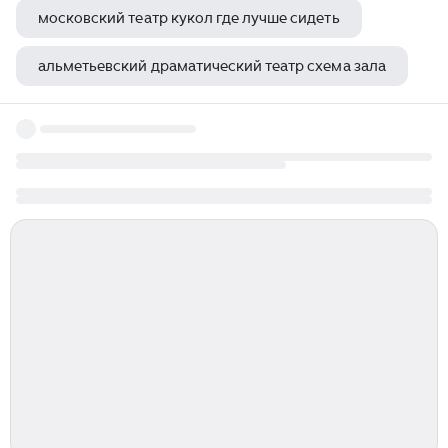
московский театр кукол где лучше сидеть
альметьевский драматический театр схема зала
кукольный театр с бабой ягой