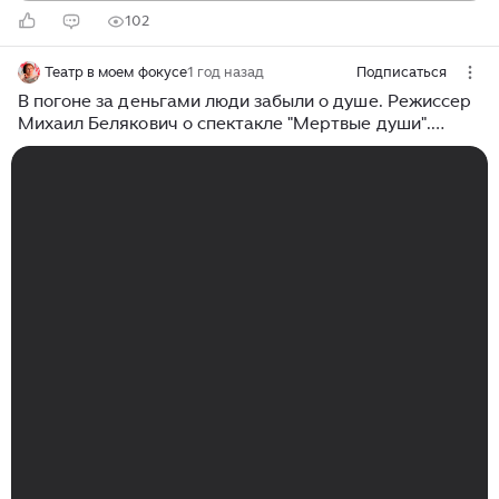
102
Театр в моем фокусе
1 год назад
Подписаться
В погоне за деньгами люди забыли о душе. Режиссер
Михаил Белякович о спектакле "Мертвые души".
театр на Юго-Западе. 23.01.2025