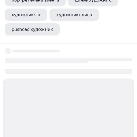
портрет елена ваенга
циник художник
художник siu
художник слива
pushead художник