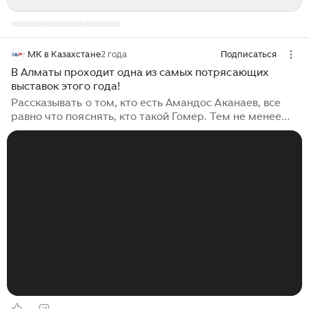
МК в Казахстане
2 года
Подписаться
В Алматы проходит одна из самых потрясающих
выставок этого года!
Рассказывать о том, кто есть Амандос Аканаев, все
равно что пояснять, кто такой Гомер. Тем не менее
это не только известный в стране и за рубежом
художник. Он же — лидер, наставник и вдохновитель
для многих казахстанских мастеров, президент
общественного фонда «Академия художеств
Республики Казахстан», действительный член
Международной ассоциации критиков и
искусствоведов при ЮНЕСКО, заслуженный деятель
искусств Казахстана, лауреат Государственной
премии РК, кавалер орденов «Курмет» и «Отан»,...