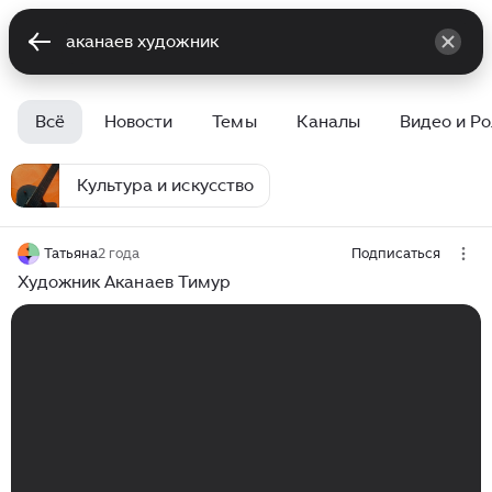
Всё
Новости
Темы
Каналы
Видео и Р
Культура и искусство
Татьяна
2 года
Подписаться
Художник Аканаев Тимур