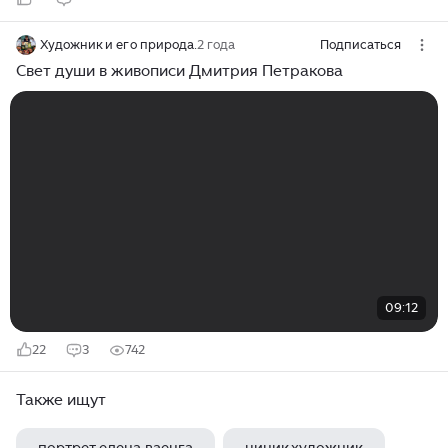
Художник и его природа.
2 года
Подписаться
Свет души в живописи Дмитрия Петракова
09:12
22
3
742
Также ищут