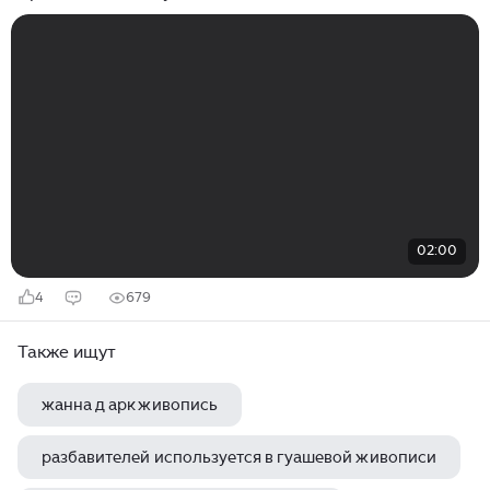
переулке Санкт-Петербурга
02:00
4
679
Также ищут
жанна д арк живопись
разбавителей используется в гуашевой живописи