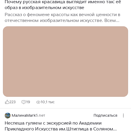
Почему русская красавица выглядит именно так: её
образ в изобразительном искусстве
Рассказ о феномене красоты как вечной ценности в
отечественном изобразительном искусстве. Всем
привет! На связи Культурологический Ликбез. В
прошлый раз мы говорили о культуре еды, поэтому
теперь я просто обязан написать что-нибудь про
пищу духовную...
223
19
10,1 тыс
МалинаMark
5 лет
Подписаться
Неспеша гуляем с экскурсией по Академии
Прикладного Искусства им.Штиглица в Соляном