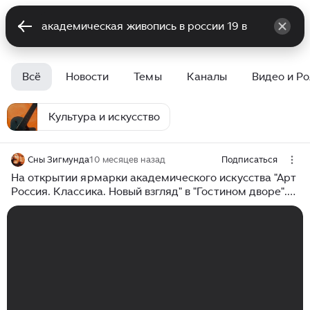
Всё
Новости
Темы
Каналы
Видео и Р
Культура и искусство
Сны Зигмунда
10 месяцев назад
Подписаться
На открытии ярмарки академического искусства "Арт
Россия. Классика. Новый взгляд" в "Гостином дворе".
Москва, 24 сентября 2025. Выступают солисты
Большого театра.