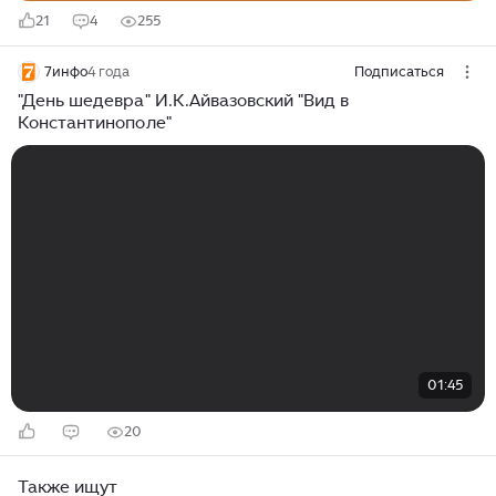
21
4
255
7инфо
4 года
Подписаться
"День шедевра" И.К.Айвазовский "Вид в
Константинополе"
01:45
20
Также ищут