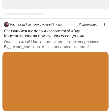
Наслаждайся прекрасным!
3 года
Подписаться
Светящийся шедевр Айвазовского! «Вид
Константинополя при лунном освещении»
Оно светится! Настоящее море в золотом разливе!
Будто жидкое золото – на поверхности воды!
Переливается мелкой рябью… И сколько бы я не
делала фото на телефон – море светится! И блики
ослепляют… Какая необычная палитра! Ведь луна
обычно имеет холодные оттенки, а здесь они в
оранжевой гамме, словно пожар! Художник пишет
картину после путешествий в Турцию. Он восхищен
видами Константинополя, считает его красивейшим
городом на земле. Вот и рождаются на картине
сказочные силуэты дворцов, мечети, кораблей… Там
и правдв другой мир...