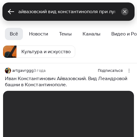
Всё
Новости
Темы
Каналы
Видео и Р
Культура и искусство
artgavrggg
3 года
Подписаться
Иван Константинович Айвазовский. Вид Леандровой
башни в Константинополе.