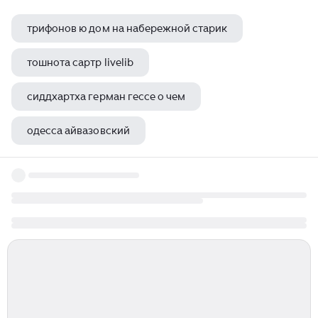
трифонов ю дом на набережной старик
тошнота сартр livelib
сиддхартха герман гессе о чем
одесса айвазовский
верроккьо мадонна с младенцем