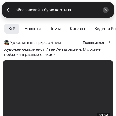
Всё
Новости
Темы
Каналы
Видео и Р
Художник и его природа.
4 года
Подписаться
Художник-маринист Иван Айвазовский. Морские
пейзажи в разных стихиях
03:06