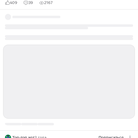
409
39
2167
Топ-топ арт
3 года
Подписаться