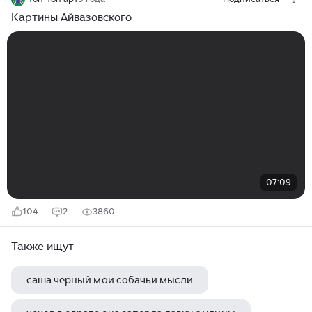
Картины Айвазовского
07:09
104
2
3860
Также ищут
саша черный мои собачьи мысли