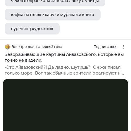
чехов в овраге она заперла лавку с улицы
кафка на пляже харуки мураками книга
суренянц художник
поклонение волхвов рогир ван дер вейден
Электронная галерея
3 года
Подписаться
Завораживающие картины Айвазовского, которые вы
точно не видели.
-Это Айвазовский?! Да ладно, шутишь?! Он же писал
только море. Вот так обычные зрители реагируют на
эти картины. Иван Константинович Айвазовский (годы
жизни 1817-1900 гг.) для многих известен как
художник, пишущий картины только на морскую
тематику. На самом деле, подавляющее большинство
полотен этого великого художника посвящены
морской стихии. Но это не значит, что Айвазовский
кроме моря, ничего больше не писал. У него
довольно много работ посвящённых пейзажам суши,
а не морской пучины. Об этих картинах почему-то