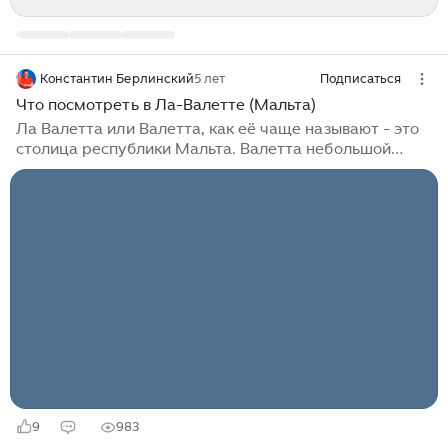
Константин Берлинский
5 лет
Подписаться
Что посмотреть в Ла-Валетте (Мальта)
Ла Валетта или Валетта, как её чаще называют - это
столица республики Мальта. Валетта небольшой
город с населением всего в 6 тысяч человек и
названа в честь воина, моряка и Великого магистра
рыцарей Мальтийского Ордена Жана Паризо де Ла
Валетта, основавшего город. Мальта это небольшой
остров в Средиземном море, находящийся на
пересечении морских путей Европы, Азии и Африки.
Из-за своего важного местоположения, остров
считался ключом к Средиземному морю и за него
велись ожесточенные войны. Самой важной схваткой
за остров стала Великая Осада 1565 года...
9
983