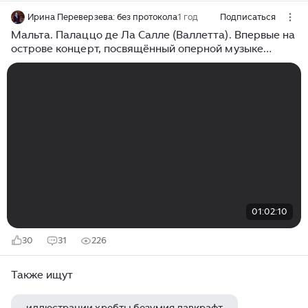
Ирина Переверзева: без протокола
1 год
Подписаться
Мальта. Палаццо де Ла Салле (Валлетта). Впервые на
острове концерт, посвящённый оперной музыке
русских композиторов XIX века
01:02:10
30
31
226
Также ищут