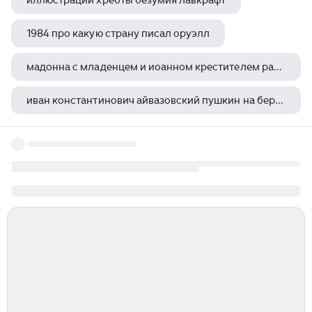
иллюстрации хребты безумия лавкрафт
1984 про какую страну писал оруэлл
мадонна с младенцем и иоанном крестителем рафаэль санти
иван константинович айвазовский пушкин на берегу черного моря описание
франческо фурини кающаяся мария магдалина