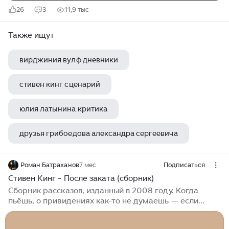
26
3
11,9 тыс
Также ищут
вирджиния вулф дневники
стивен кинг сценарий
юлия латынина критика
друзья грибоедова александра сергеевича
лиспет редьярд киплинг книга
Роман Батраханов
7 мес
Подписаться
Стивен Кинг - После заката (сборник)
Сборник рассказов, изданный в 2008 году. Когда
пьёшь, о привидениях как-то не думаешь — если
только не пьёшь в одиночестве. Если есть
возможность выбрать чистилище, то почему бы ему