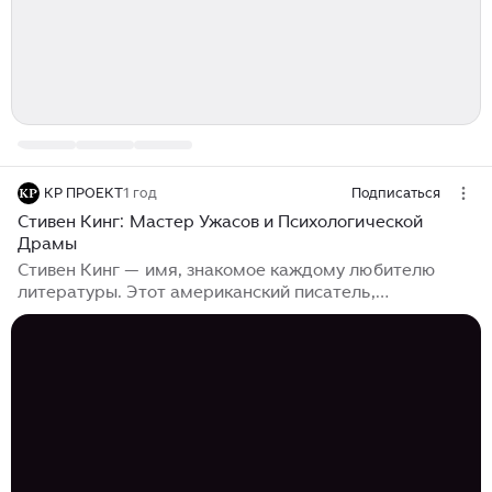
KP ПРОЕКТ
1 год
Подписаться
Стивен Кинг: Мастер Ужасов и Психологической
Драмы
Стивен Кинг — имя, знакомое каждому любителю
литературы. Этот американский писатель,
родившийся 21 сентября 1947 года в Портленде, штат
Мэн, стал одним из самых известных и плодовитых
авторов современности. Его произведения
охватывают жанры ужасов, фэнтези, научной
фантастики и драмы, и многие из них были
адаптированы в фильмы, сериалы и комиксы. В этой
статье мы подробно рассмотрим жизнь и творчество
Стивена Кинга, его влияние на литературу и культуру,
а также его уникальный стиль написания. Стивен Кинг