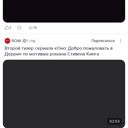
родился в семье Нелли и Дональда Кинга...
3
18
ЯСИА
1 год
Подписаться
Второй тизер сериала «Оно: Добро пожаловать в
Дерри» по мотивам романа Стивена Кинга
02:03