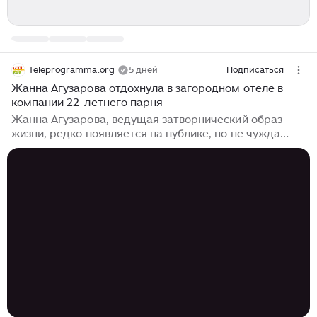
Teleprogramma.org
5 дней
Подписаться
Жанна Агузарова отдохнула в загородном отеле в
компании 22-летнего парня
Жанна Агузарова, ведущая затворнический образ
жизни, редко появляется на публике, но не чужда
простых человеческих радостей. В элитном отеле
подмосковных Вербилок гости оказались в приятном
шоке: в лобби неожиданно появилась 64-летняя
певица Жанна Агузарова. Бывшая солистка группы
«Браво» явно не собиралась оставаться
незамеченной — выглядела она так же ярко и
экстравагантно, как на сцене. Особенно всех
поразили две пары темных очков, надетые
одновременно: пока одни защищали глаза, другие
покоились на соломенной шляпке...