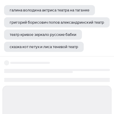
галина володина актриса театра на таганке
григорий борисович попов александринский театр
театр кривое зеркало русские бабки
сказка кот петух и лиса теневой театр
спектакль двойное непостоянство театр глобус