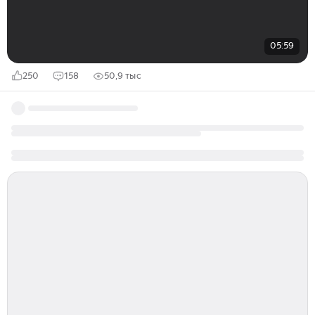
05:59
250
158
50,9 тыс