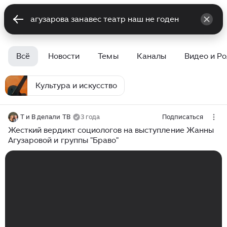
Всё
Новости
Темы
Каналы
Видео и Р
Культура и искусство
Т и В делали ТВ
3 года
Подписаться
Жесткий вердикт социологов на выступление Жанны
Агузаровой и группы "Браво"