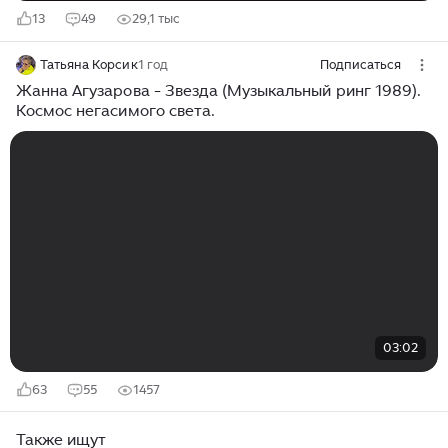
13
49
29,1 тыс
Татьяна Корсик
1 год
Подписаться
Жанна Агузарова - Звезда (Музыкальный ринг 1989).
Космос негасимого света.
03:02
63
55
1457
Также ищут