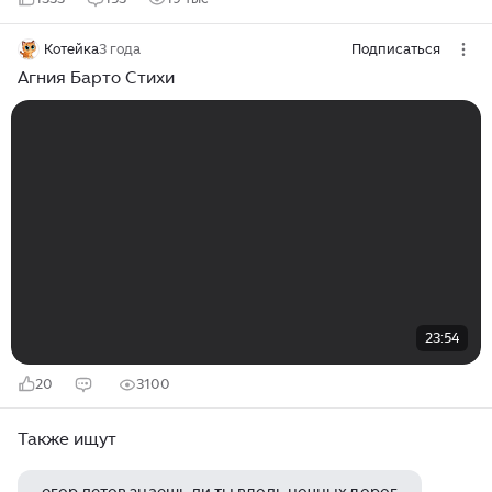
Котейка
3 года
Подписаться
Агния Барто Стихи
23:54
20
3100
Также ищут