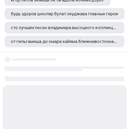
егор летов знаешь ли ты вдоль ночных дорог
будь здоров школяр булат окуджава главные герои
сто лучших песен владимира высоцкого коллекция ридерз дайджест
от гильгамеша до омара хайяма ближневосточная литература древности и средневековья
filatov karas остаться с тобой feat виктор цой remix