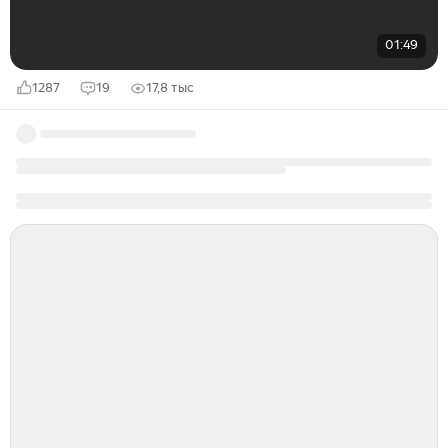
01:49
1287
19
17,8 тыс