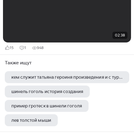
02:38
15
1
948
Также ищут
кем служит татьяна героиня произведения и с тургенева муму
шинель гоголь история создания
пример гротеск в шинели гоголя
лев толстой мыши