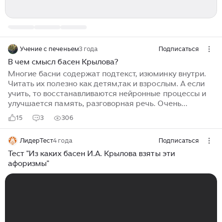
Учение с печеньем
3 года
Подписаться
В чем смысл басен Крылова?
Многие басни содержат подтекст, изюминку внутри.
Читать их полезно как детям,так и взрослым. А если
учить, то восстанавливаются нейронные процессы и
улучшается память, разговорная речь. Очень
интересная биография Ивана Андреевича Крылова.
15
3
306
Он написал много басен. Например, Ворона и лисица,
Стрекоза. Басня - литературный жанр, краткая
ЛидерТест
4 года
Подписаться
вымышленная история. В ней с помощью образов
животных автор приближает к высмеиванию пороков,
Тест "Из каких басен И.А. Крылова взяты эти
особенностей в характере человека. Рассмотрим
афоризмы"
басню Ворона и Лисица. В ней глупая ворона села на
ветку. Ей повезло она ухватила лакомый кусок сыра. И
приготовилась к трапезе...