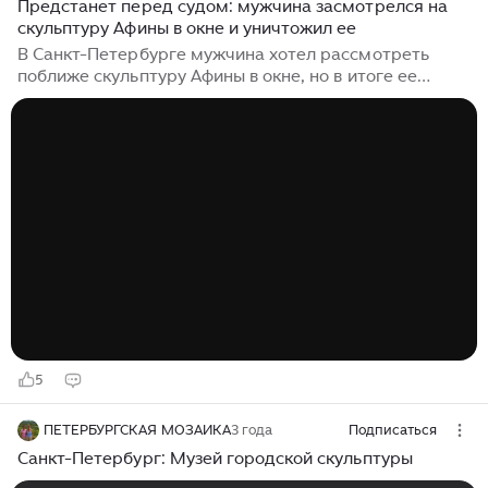
Предстанет перед судом: мужчина засмотрелся на
скульптуру Афины в окне и уничтожил ее
В Санкт-Петербурге мужчина хотел рассмотреть
поближе скульптуру Афины в окне, но в итоге ее
расколотил. Она стояла в одном из подъездов в
Адмиралтейском районе. Об этом сообщает
Фонтанка. По данным источника, 25-летний житель в
январе этого года отмечал день рождения одного из
друзей. Он в компании товарищей и брата пошел
прогуляться и свернул на Вознесенский проспект. Там
компания заметила в окне гипсовый бюст Афины.
Молодому человеку захотелось поближе
рассмотреть скульптуру, тем более что дверь в
подъезд была открыта...
5
ПЕТЕРБУРГСКАЯ МОЗАИКА
3 года
Подписаться
Санкт-Петербург: Музей городской скульптуры