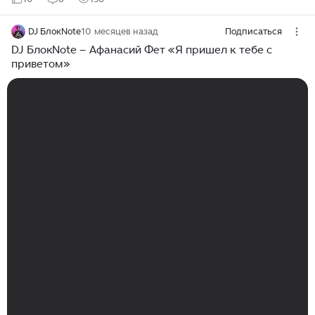
DJ БлокNote
10 месяцев назад
Подписаться
DJ БлокNote – Афанасий Фет «Я пришел к тебе с
приветом»