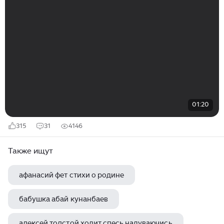
01:20
315
31
4146
Также ищут
афанасий фет стихи о родине
бабушка абай кунанбаев
алексей толстой ходит спесь надуваючись