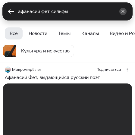
Всё
Новости
Темы
Каналы
Видео и Р
Культура и искусство
Микромир
5 лет
Подписаться
Афанасий Фет, выдающийся русский поэт