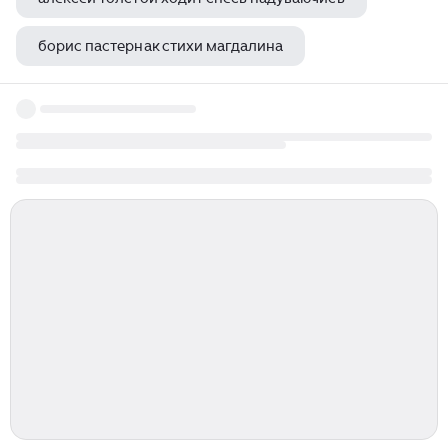
борис пастернак стихи магдалина
спящие красавицы стивен кинг содержание