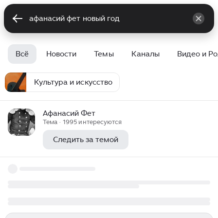
Всё
Новости
Темы
Каналы
Видео и Р
Культура и искусство
Афанасий Фет
Тема · 1995 интересуются
Следить за темой