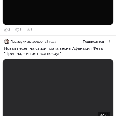
помещиков своего времени. В 1857 году Афанасий
Фет обвенчался с Марией Петровной Боткиной...
3
5
6
Под звуки аккордеона
3 года
Подписаться
Новая песня на стихи поэта весны Афанасия Фета
"Пришла, - и тает все вокруг"
02:22