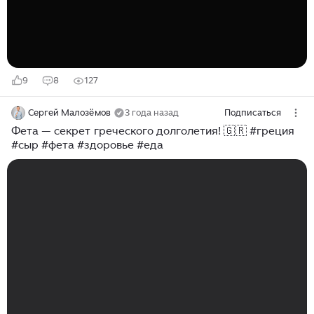
помещиков своего времени. В 1857 году Афанасий
Фет обвенчался с Марией Петровной Боткиной...
9
8
127
Сергей Малозёмов
3 года назад
Подписаться
Фета — секрет греческого долголетия! 🇬🇷 #греция
#сыр #фета #здоровье #еда