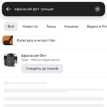
Всё
Новости
Темы
Каналы
Видео и Р
Культура и искусство
Афанасий Фет
Тема · 1995 интересуются
Следить за темой