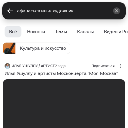
Всё
Новости
Темы
Каналы
Видео и Р
Культура и искусство
ИЛЬЯ УШУЛЛУ / АРТИСТ
2 года
Подписаться
Илья Ушуллу и артисты Москонцерта "Моя Москва"