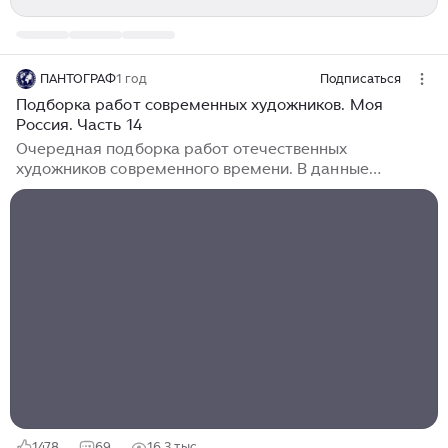
ПАНТОГРАФ
1 год
Подписаться
Подборка работ современных художников. Моя
Россия. Часть 14
Очередная подборка работ отечественных
художников современного времени. В данные
подборки включаю работы, начиная с 1992 года, т.е.
уже постсоветского периода истории. 1. Алексей
Савченко, "Август", 2024 год. 2. Виктория Бондаренко,
"Вечер на Волге". 3. Роман Божков, "Раннее утро",
2019 год. 4. Владимир Давыденко, "Травки. Конец
июля. Теплый вечер после грозы", 2021 год. 5. Анна
Маринова, "Теплый август", 2022 год. 6. Екатерина
Степанова, "Август. Звезды", 2023 год. 7. Евгений
Вагин, "Домик в Суздале...
1478
69
16,3 тыс