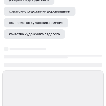
джереми вуд художник
советские художники деревенщики
подпомогов художник армения
качества художника педагога
виктор реутов художник