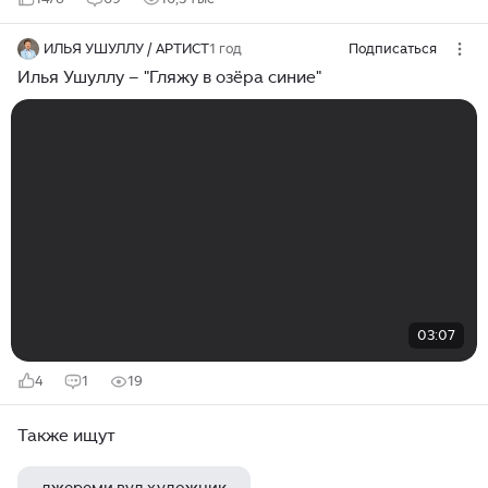
ИЛЬЯ УШУЛЛУ / АРТИСТ
1 год
Подписаться
Илья Ушуллу – "Гляжу в озёра синие"
03:07
4
1
19
Также ищут