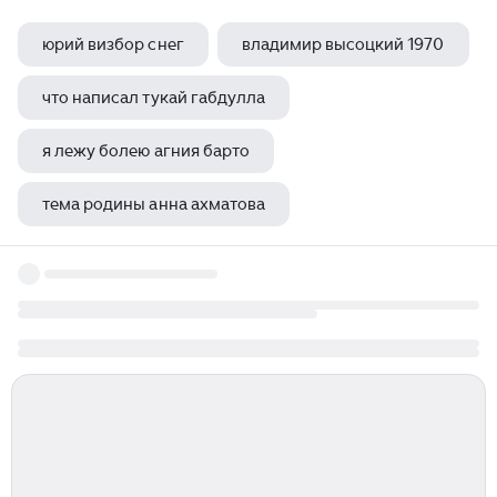
юрий визбор снег
владимир высоцкий 1970
что написал тукай габдулла
я лежу болею агния барто
тема родины анна ахматова