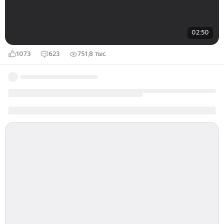
02:50
1073
623
751,8 тыс