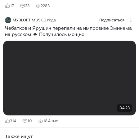
17
33
2283
МУЗLOFT MUSIC
2 года
Подписаться
Чебатков и Ярушин перепели на импровизе Эминема
на русском 🔥 Получилось мощно!
04:23
314
10
18,4 тыс
Также ищут