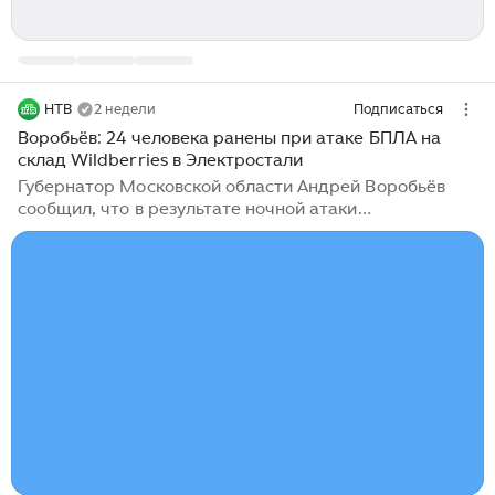
НТВ
2 недели
Подписаться
Воробьёв: 24 человека ранены при атаке БПЛА на
склад Wildberries в Электростали
Губернатор Московской области Андрей Воробьёв
сообщил, что в результате ночной атаки
беспилотников на регион пострадали 26 человек. В
результате падения БПЛА на территории склада
Wildberries в Электростали ранения получили 24
человека. Часть из них находится в тяжелом
состоянии. Еще два человека пострадали в
Ногинске...