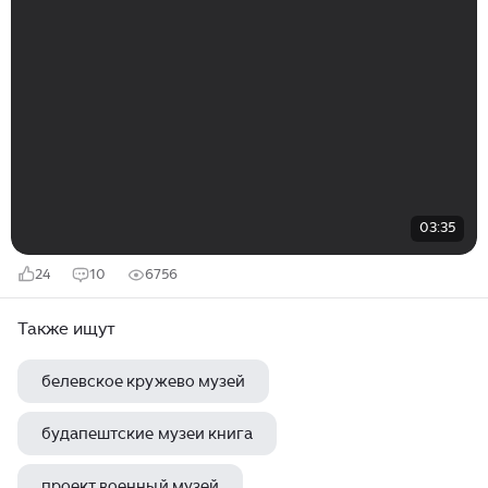
03:35
24
10
6756
Также ищут
белевское кружево музей
будапештские музеи книга
проект военный музей