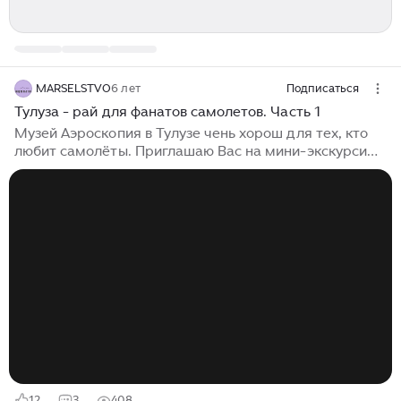
MARSELSTVO
6 лет
Подписаться
Тулуза - рай для фанатов самолетов. Часть 1
Музей Аэроскопия в Тулузе чень хорош для тех, кто
любит самолёты. Приглашаю Вас на мини-экскурсию.
Снова французы демонстрируют удачный пример
создания тематического места для всей семьи. В
данном случае французы пошли по пути наименьшего
сопротивления: взяли разнообразные самолёты,
засунули в ангар, некоторые распилили, в некоторые
разрешили залезать. Из громадных - Конкорд, Airbus
Skylink и Airbus 300 B и куча всяких других. Историей
создания моделей не грузят: лишь в общих чертах
рассказывают,...
12
3
408