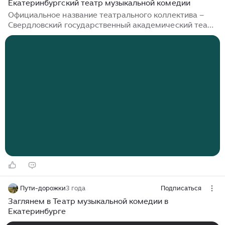
Екатеринбургский театр музыкальной комедии
Официальное название театрального коллектива –
Свердловский государственный академический театр
музыкальной комедии. Почему он именуется
«Свердловский», а не «Екатеринбургский»? Наш
регион в течение длительного периода носил имя
Якова Михайловича Свердлова – известного
революционера и последователя Ленина. Поскольку
театр был учреждён в 1930‑х годах, в его названии
осталось прежнее наименование города.
Современный театр музыкальной комедии считается
одним из главных учреждений России, удостоенным
девяти наград национальной премии «Золотая
маска», среди которых три — за лучший спектакль...
Пути-дорожки
3 года
Подписаться
Заглянем в Театр музыкальной комедии в
Екатеринбурге