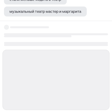
музыкальный театр мастер и маргарита
дзержинский театр кукол чудо неслыханное