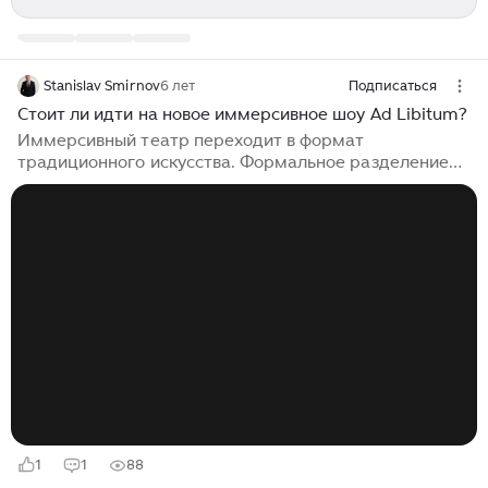
Stanislav Smirnov
6 лет
Подписаться
Стоит ли идти на новое иммерсивное шоу Ad Libitum?
Иммерсивный театр переходит в формат
традиционного искусства. Формальное разделение
зрительного зала на сцену и зрителей уже устарело, а
зритель хочет взаимодействовать с героями
постановки, видеть ее с разных ракурсов и самому
выбирать как и на чем делать акцент в каждую
отдельную минуту. И иммерсивности мы уже хотим во
всем - а не только в царстве Мельпомены. Но пока о
театре. Побывал я на днях на репетиции нового шоу
Ad Libitum по книге Лорки «Дом Бернарды Альбы» и
остался в слегка смешанных чувствах...
1
1
88