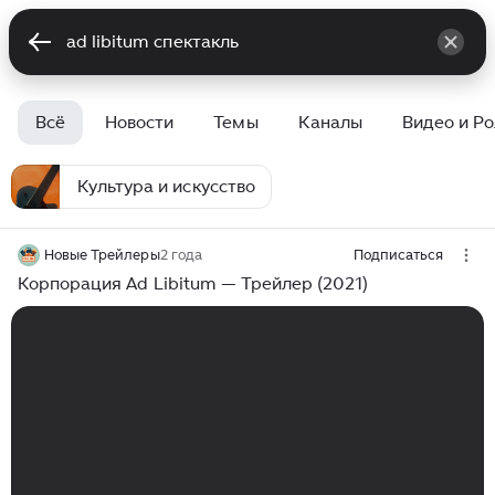
Всё
Новости
Темы
Каналы
Видео и Р
Культура и искусство
Новые Трейлеры
2 года
Подписаться
Корпорация Ad Libitum — Трейлер (2021)