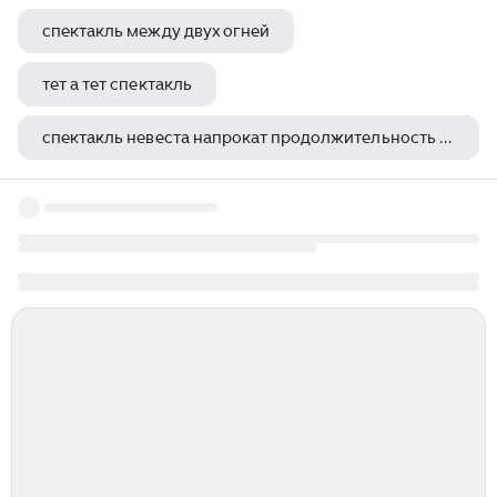
спектакль между двух огней
тет а тет спектакль
спектакль невеста напрокат продолжительность спектакля
спектакль любимова ревизская сказка