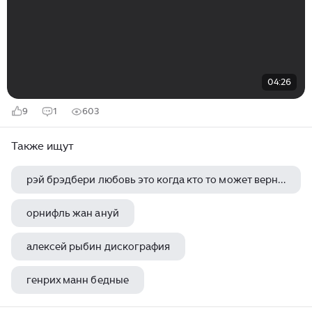
04:26
9
1
603
Также ищут
рэй брэдбери любовь это когда кто то может вернуть человеку самого себя
орнифль жан ануй
алексей рыбин дискография
генрих манн бедные