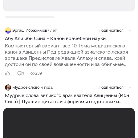
Эргаш Ибрахимов
7 лет
Подписаться
Абу Али ибн Сина - Канон врачебной науки
Компьютерный вариант все 10 Тома медицинского
канона Авиценны Под редакцией азиатского лекаря
эргашака Предисловие Хвала Аллаху и слава, коей
достоин он по своей возвышенности и за обильные
свои милости! Да почтет благословение его и привет
1
259
на господине нашему и пророку Мухаммед صلى الله
عليه وسلم и...
Мудрое слово!
4 года
Подписаться
Мудрые слова великого врачевателя Авиценны (Ибн
Сина) | Лучшие цитаты и афоризмы о здоровье и
жизни