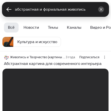
Всё
Новости
Темы
Каналы
Видео и Р
Культура и искусство
Живопись и Творчество (картины на заказ)
3 года
Подписаться
Абстрактная картина для современного интерьера