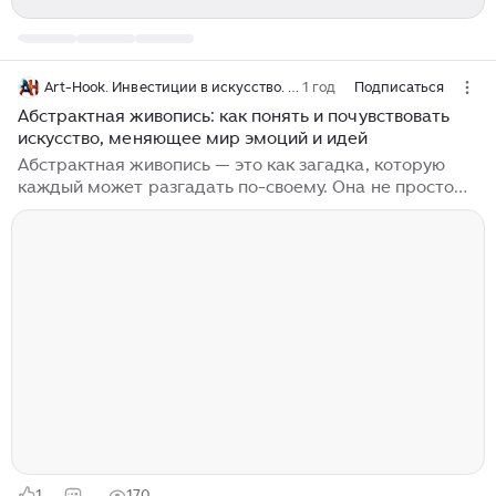
Art-Hook. Инвестиции в искусство. Арт-бизнес.
1 год
Подписаться
Абстрактная живопись: как понять и почувствовать
искусство, меняющее мир эмоций и идей
Абстрактная живопись — это как загадка, которую
каждый может разгадать по-своему. Она не просто
бросает вызов традиционным представлениям о
живописи, но и открывает двери в мир, где эмоции и
идеи становятся главными героями. Как же понять
эту уникальную форму искусства, которая, казалось
бы, отказывается от привычного изображения
реальности? Давайте погрузимся в этот
увлекательный мир, где цвет и форма танцуют в
ритме творческого вдохновения. Чтобы понять
абстрактную живопись, стоит заглянуть в ее
историю...
1
170