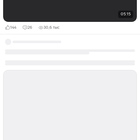
05:15
144
26
30,6 тыс