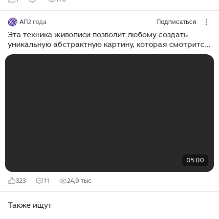
АП
2 года
Подписаться
Эта техника живописи позволит любому создать
уникальную абстрактную картину, которая смотрится
великолепно! Показываю пошагово и легко!
05:00
323
11
24,9 тыс
Также ищут