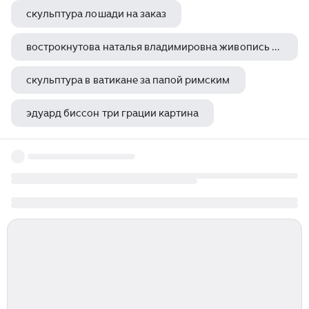
скульптура лошади на заказ
вострокнутова наталья владимировна живопись ижевск
скульптура в ватикане за папой римским
эдуард биссон три грации картина
памятники архитектуры мордовии