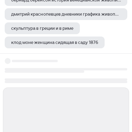
бернард беренсон история венецианской живописи
дмитрий краснопевцев дневники графика живопись
скульптура в греции и в риме
клод моне женщина сидящая в саду 1876
живопись этого иконописца отличалась торжественностью и праздничностью