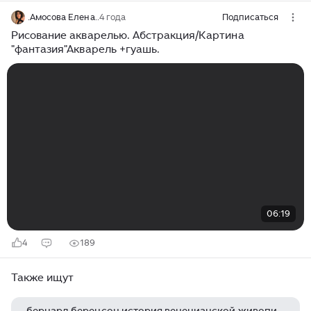
.Амосова Елена..
4 года
Подписаться
Рисование акварелью. Абстракция/Картина
"фантазия"Акварель +гуашь.
06:19
4
189
Также ищут