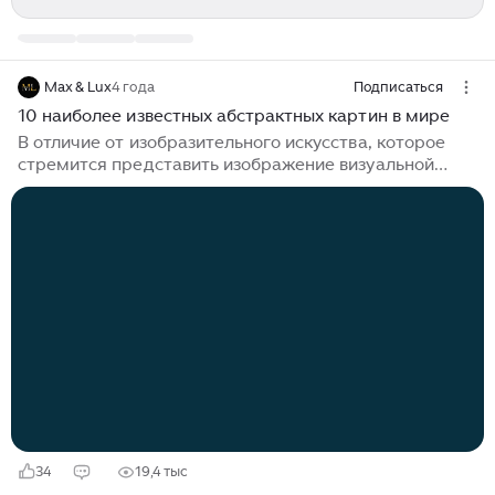
Max & Lux
4 года
Подписаться
10 наиболее известных абстрактных картин в мире
В отличие от изобразительного искусства, которое
стремится представить изображение визуальной
реальности, абстрактное искусство, в строгом
смысле слова, не несет в себе и следа чего-либо
узнаваемого в мире природы. Хотя абстракция в
искусстве, как известно, существует во многих
культурах с древних времен, абстрактное искусство
как движение зародилось в начале 20 века и его
наиболее выдающимся лидером был русский
художник Василий Кандинский. Его картина без
названия, ныне известная как «Первая абстрактная...
34
19,4 тыс