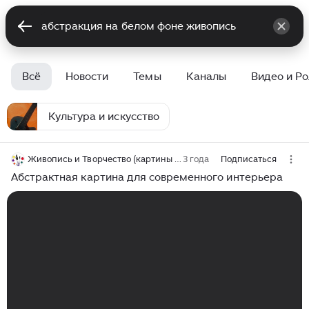
Всё
Новости
Темы
Каналы
Видео и Р
Культура и искусство
Живопись и Творчество (картины на заказ)
3 года
Подписаться
Абстрактная картина для современного интерьера