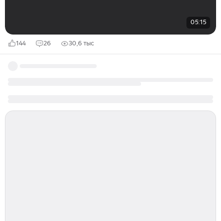
05:15
144
26
30,6 тыс