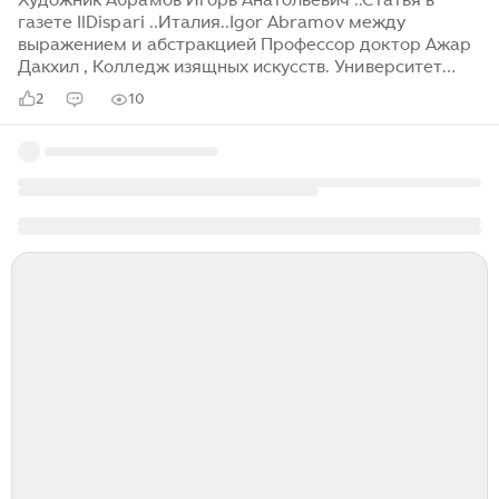
газете IlDispari ..Италия..Igor Abramov между
выражением и абстракцией Профессор доктор Ажар
Дакхил , Колледж изящных искусств. Университет
Альбасра Русский художник (Абрамов Игорь)
2
10
представляет собой середину между Востоком и
Западом. Поэтому его произведения во всем их
многообразии представляют собой пространство для
трансляции иного дискурса. Для произведений
естественно быть продуктом среды художника. Но
Запад считает, что художник Игорь Абрамов
находится вне системы периферийного влияния. Его
работы как бы говорят о том, что его продюсер —
художник, у которого нет явного выражения манеры
личности художника...