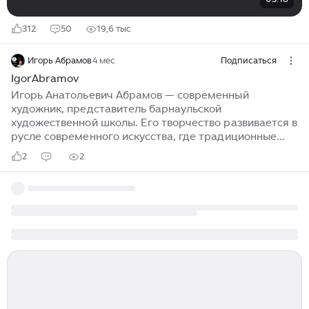
312
50
19,6 тыс
Игорь Абрамов
4 мес
Подписаться
IgorAbramov
Игорь Анатольевич Абрамов — современный
художник, представитель барнаульской
художественной школы. Его творчество развивается в
русле современного искусства, где традиционные
техники сочетаются с новаторскими подходами.
2
2
Основной жанр творчества художника — абстрактный
экспрессионизм с элементами символической
абстракции...