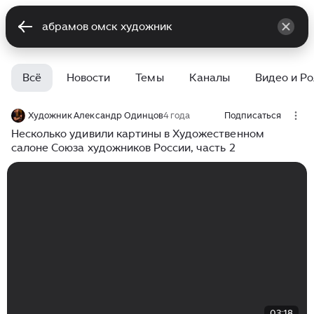
Всё
Новости
Темы
Каналы
Видео и Р
Художник Александр Одинцов
4 года
Подписаться
Несколько удивили картины в Художественном
салоне Союза художников России, часть 2
03:18