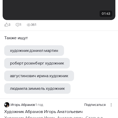
01:43
3
1
361
Также ищут
художник дэниел мартин
роберт розенберг художник
августинович ирина художник
людмила зиммель художник
джон трикетт художник
Игорь Абрамов
1 год
Подписаться
Художник Абрамов Игорь Анатольевич
Художник Абрамов Игорь Анатольевич ..Статья в