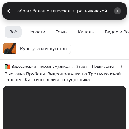
Всё
Новости
Темы
Каналы
Видео и Р
Культура и искусство
Видеоэмоции - поэзия , музыка, путешествия.
3 года
Подписаться
Выставка Врубеля. Видеопрогулка по Третьяковской
галерее. Картины великого художника.
Видеорепортаж.