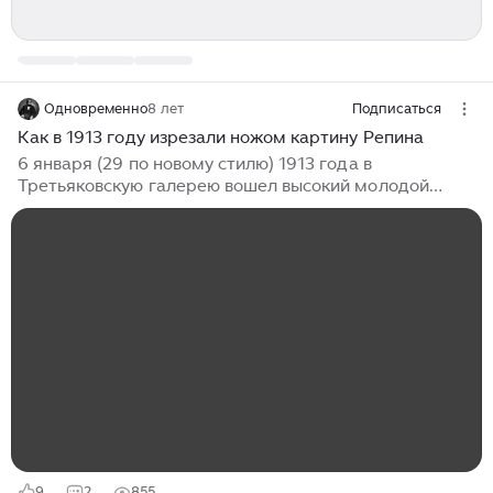
Одновременно
8 лет
Подписаться
Как в 1913 году изрезали ножом картину Репина
6 января (29 по новому стилю) 1913 года в
Третьяковскую галерею вошел высокий молодой
человек. Звали его Абрам Абрамович Балашов.
Происходил он из богатой московской
старообрядческой семьи, проживал в своем доме, по
Кладбищенскому проезду, по профессии –
иконописец...
9
2
855