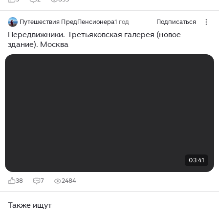
Путешествия ПредПенсионера
1 год
Подписаться
Передвижники. Третьяковская галерея (новое
здание). Москва
03:41
38
7
2484
Также ищут