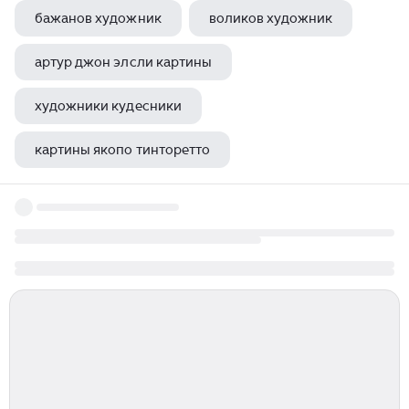
бажанов художник
воликов художник
артур джон элсли картины
художники кудесники
картины якопо тинторетто