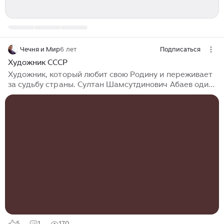
Чечня и Мир
6 лет
Подписаться
Художник СССР
Художник, который любит свою Родину и переживает
за судьбу страны. Султан Шамсутдинович Абаев один
из чеченских художников, который живет за
пределами Чечни в Санкт-Петербурге. Султан Абаев
живет ностальгией по эпохи социализма 1970-1980-х
годов не менее, чем многие люди его поколения в
нашей стране. Ностальгия по тем годам связана
прежде всего со всякими обстоятельствами, которые
были и есть в нашей стране. Прежде всего распад
СССР и война в Чечне. Султан Абаев в начале
девяностых как и многие жители нашей страны терял
работу и уходил становился независимым
человеком...
5
1
170