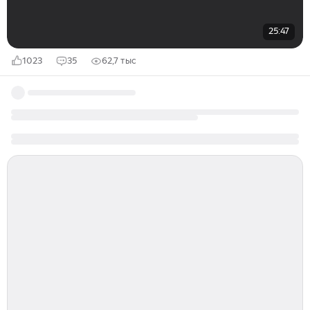
25:47
1023
35
62,7 тыс