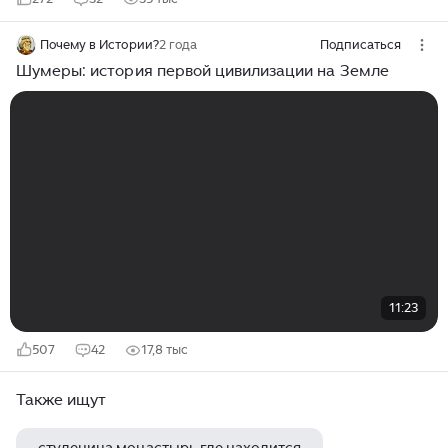
Почему в Истории?
2 года
Подписаться
Шумеры: история первой цивилизации на Земле
11:23
507
42
17,8 тыс
Также ищут