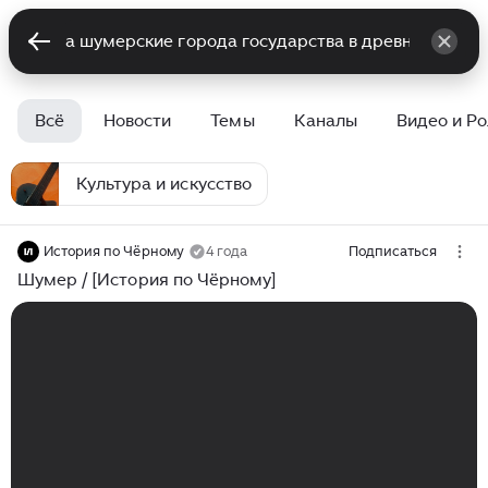
Всё
Новости
Темы
Каналы
Видео и Р
Культура и искусство
История по Чёрному
4 года
Подписаться
Шумер / [История по Чёрному]