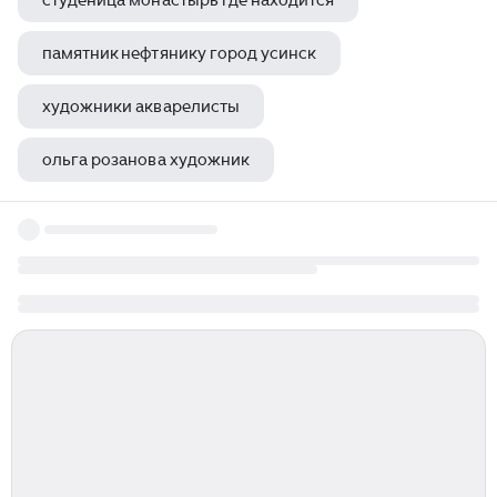
студеница монастырь где находится
памятник нефтянику город усинск
художники акварелисты
ольга розанова художник
художник куприянов