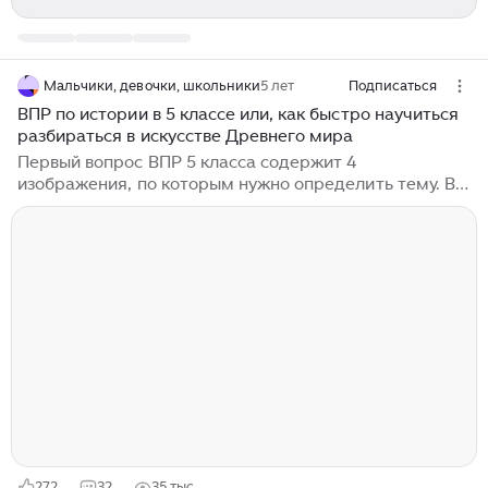
Мальчики, девочки, школьники
5 лет
Подписаться
ВПР по истории в 5 классе или, как быстро научиться
разбираться в искусстве Древнего мира
Первый вопрос ВПР 5 класса содержит 4
изображения, по которым нужно определить тему. В
некоторых случаях картинки могут быть похожими.
Например римская и греческая скульптура,
греческие и финикийские вазы, изображения людей в
Персии и Ассирии...
272
32
35 тыс