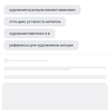
художник кузнецов михаил иванович
отто дикс усталость металла
художник павленко е в
референсы для художников эмоции
алексеенко иван андреевич художник