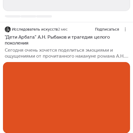
Исследователь искусств
2 мес
Подписаться
"Дети Арбата" А.Н. Рыбаков и трагедия целого
поколения
Сегодня очень хочется поделиться эмоциями и
ощущениями от прочитанного накануне романа А.Н.
Рыбакова. Поговорим сегодня о «Детях Арбата»,
великой и трагической эпопеи. Года три назад,
копаясь в семейной библиотеке, я наткнулся на
сборник произведений...