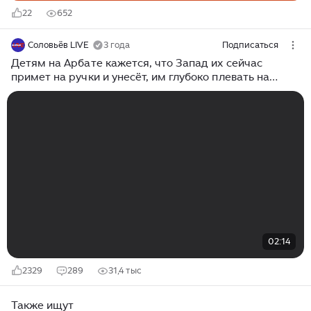
22
652
Соловьёв LIVE
3 года
Подписаться
Детям на Арбате кажется, что Запад их сейчас
примет на ручки и унесёт, им глубоко плевать на
ужасы жителей Донбасса
02:14
2329
289
31,4 тыс
Также ищут