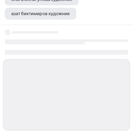
азат биктимиров художник
художник зверев анатолий картины биография