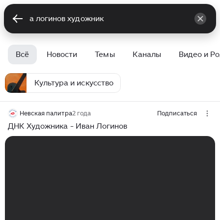
Всё
Новости
Темы
Каналы
Видео и Р
Культура и искусство
Невская палитра
2 года
Подписаться
ДНК Художника - Иван Логинов