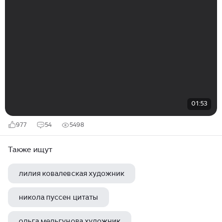
01:53
977
54
5498
Также ищут
лилия ковалевская художник
никола пуссен цитаты
ольга мельгунова художник