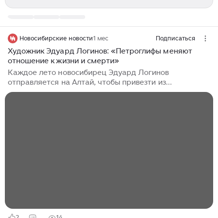
Новосибирские новости
1 мес
Подписаться
Художник Эдуард Логинов: «Петроглифы меняют
отношение к жизни и смерти»
Каждое лето новосибирец Эдуард Логинов
отправляется на Алтай, чтобы привезти из
экспедиции самобытные картины, созданные на
основе древних наскальных изображений. Где их в
Сибири больше всего, как перенести образ с камня на
полотно, сохранив сакральную суть, и кому вообще
нужно такое искусство — художник рассказал
редакции «НН». Елена Мухачёва — Эдуард, ваши
холсты завораживают. Как вы пришли к теме
археоарта и работе с наскальными рисунками? —
Для меня археоарт — это способ оживить древний
миф, вернуть его в нашу обычную жизнь...
2
14