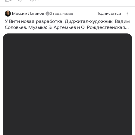
Максим Логинов
2 года назад
Подписаться
У Вити новая разработка! Диджитал-художник: Вадим
Соловьев. Музыка: Э. Артемьев и О. Рождественская
"Говорят, дельфины говорят" #ссср #юмор