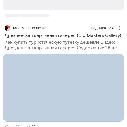
Нила Балашова
5 лет
Подписаться
Дрезденская картинная галерея (Old Masters Gallery)
Как купить туристическую путевку дешевле Видео:
Дрезденская картинная галерея СодержаниеОбщее
описаниеИстория картинной галереиШедевры
Дрезденской галереиДостопримечательности
рядомПрактическая информацияКак...
77