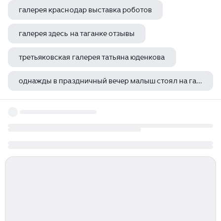
галерея краснодар выставка роботов
галерея здесь на таганке отзывы
третьяковская галерея татьяна юденкова
однажды в праздничный вечер малыш стоял на галерее цирка плотно прижавшись запятые
платье в театр