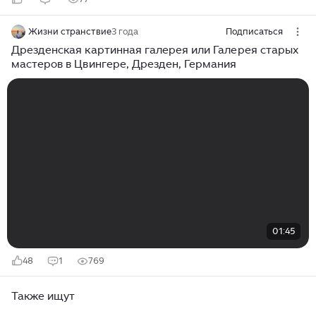
Жизни странствие
3 года
Подписаться
Дрезденcкая картинная галерея или Галерея старых
мастеров в Цвингере, Дрезден, Германия
01:45
48
1
769
Также ищут