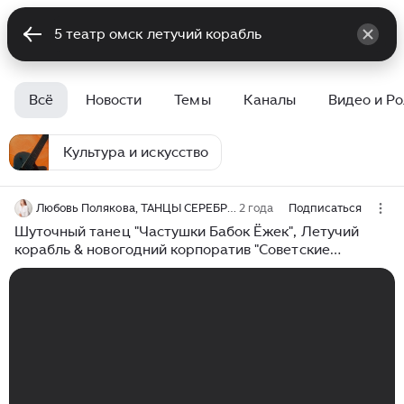
Всё
Новости
Темы
Каналы
Видео и Р
Культура и искусство
Любовь Полякова, ТАНЦЫ СЕРЕБРЯНОГО ВОЗРАСТА * КУРАЖ г.Омск
2 года
Подписаться
Шуточный танец "Частушки Бабок Ёжек", Летучий
корабль & новогодний корпоратив "Советские
мультфильмы" & Омск, Lariva Dance & 24.12.2023 год