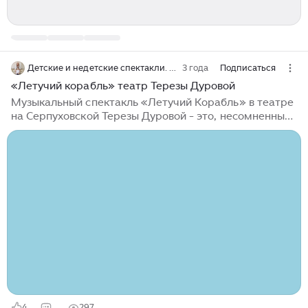
Детские и недетские спектакли. Обзоры
3 года
Подписаться
«Летучий корабль» театр Терезы Дуровой
Музыкальный спектакль «Летучий Корабль» в театре
на Серпуховской Терезы Дуровой - это, несомненный
хит для детей, который стоит посмотреть. Кто не
смотрел в детстве советский мультик Юрия Энтина и
Максима Дунаевского «Летучий корабль» с
харАктерной Забавой, гламурными бабками из
общины Бабок Ежек и меланхоличным Водяным в
озвучке легендарных Папанова , Боярского и других
звёзд… Мультик мой ровестник☺️, но Анютка все
зажигательные песенки героев знает наизусть и с
удовольствием пересматривает мультфильм снова и
снова вот уже 4 года...
4
297