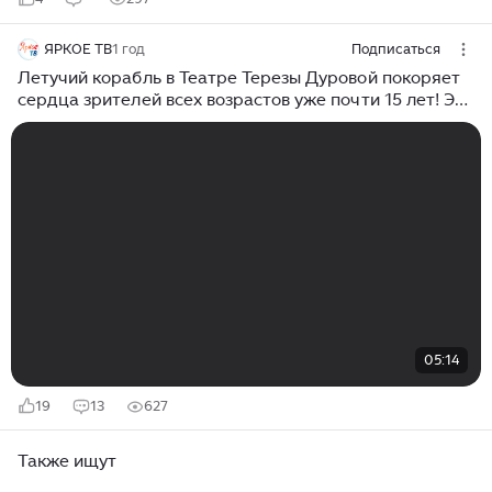
ЯРКОЕ ТВ
1 год
Подписаться
Летучий корабль в Театре Терезы Дуровой покоряет
сердца зрителей всех возрастов уже почти 15 лет! Это
так красиво и музыкально!
05:14
19
13
627
Также ищут