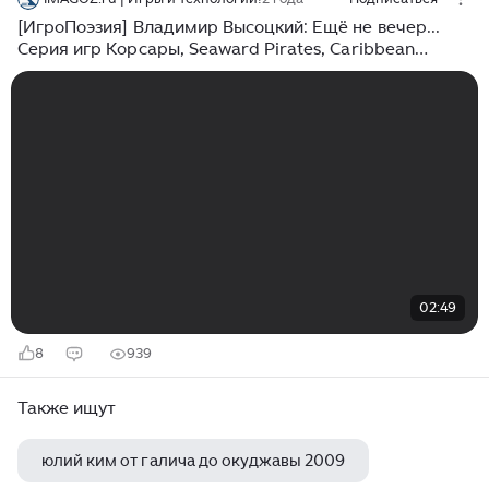
[ИгроПоэзия] Владимир Высоцкий: Ещё не вечер...
Серия игр Корсары, Seaward Pirates, Caribbean
Legend
02:49
8
939
Также ищут
юлий ким от галича до окуджавы 2009