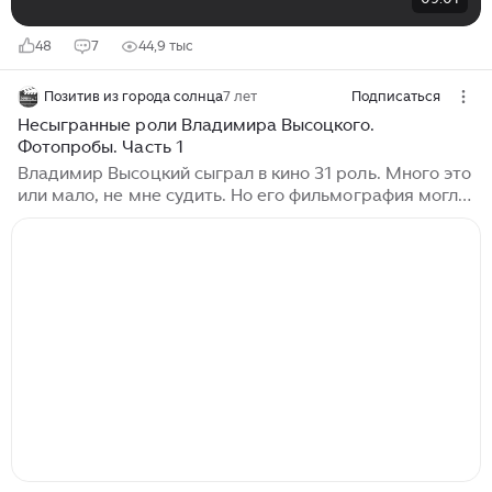
48
7
44,9 тыс
Позитив из города солнца
7 лет
Подписаться
Несыгранные роли Владимира Высоцкого.
Фотопробы. Часть 1
Владимир Высоцкий сыграл в кино 31 роль. Много это
или мало, не мне судить. Но его фильмография могла
бы быть куда обширнее. Ведь несыгранных ролей у
него больше чем сыгранных. Где-то он не прошёл
кинопробы, от каких-то ролей отказался сам, а в
некоторых фильмах актёра не взяли под "нажимом с
верху". Давайте сегодня, в день рождения Владимира
Семёновича, вспомним некоторые из ролей, на
которые он пробовался. В архивах сохранилось
немало уникальных фотопроб Высоцкого. Те что мне
удалось найти и опознать я разложил в
хронологическом порядке...