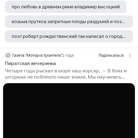
про любовь в древнем риме владимир высоцкий
козьма прутков запретные плоды раздумий и поэтических фантазий
поэт роберт рождественский так написал о городах напиши о месте в котором ты
людмила фадеева поведение
Газета "Моторостроитель"
2 года
Подписаться
Пиратская вечеринка
Четыре года рыскал в море наш корсар, — В боях и
штормах не поблекло наше знамя, Мы научились
штопать паруса И затыкать пробоины телами. В.
Высоцкий Почти каждого в детстве интересовала
тема пиратов, путешествий и поиска несметных
сокровищ. Дух искателя морских приключений не
иссяк и у наших неугомонных членов клуба
"Странник". В этот раз они решили отправиться на
закрытую пиратскую вечеринку в пиратском Дракаре.
На входе нас ожидал дресс-код и первое испытание,
нужно было доказать право считаться морским